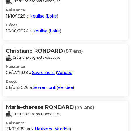
Créer une cagnotte obsèques
City break
Voyage de noces
Climat
Destinations
Voyage nature
Forum
+
PHOTO
Naissance
11/10/1928 à
Neulise
(
Loire
)
GUIDES D'ACHAT
Décès
16/06/2026 à
Neulise
(
Loire
)
BONS PLANS
CARTE DE VOEUX
Christiane RONDARD
(87 ans)
Carte Bonne année
Carte Pâques
Carte de Noël
Carte Saint-Valentin
Carte d'anniversaire
DICTIONNAIRE
Créer une cagnotte obsèques
Biographies
Expressions
Dictionnaire
Citations
Proverbes
PROGRAMME TV
Naissance
08/07/1938 à
Sèvremont
(
Vendée
)
COPAINS D'AVANT
Décès
06/01/2026 à
Sèvremont
(
Vendée
)
Se connecter
Collèges
Universités
Service militaire
S'inscrire
Lycées
Primaires
Entreprises
Avis de recherche
AVIS DE DÉCÈS
FORUM
Marie-therese RONDARD
(74 ans)
Lifestyle
Sport
Television
Cinema
Bricolage
Culture
Auto
Voyage
Créer une cagnotte obsèques
Naissance
31/03/1951 aux
Herbiers
(
Vendée
)