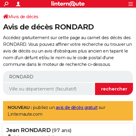
ACTUALITÉS
Connexion
S'inscrire
Avis de décès
Rechercher
Société
Education
Villes
Politique
Faits Divers
Monde
+
SPORT
Avis de décès RONDARD
Football
Cyclisme
Forum
Coupe du monde 2026
Tennis
Rugby
CULTURE
Accédez gratuitement sur cette page au carnet des décès des
TNT
Cinéma
Musique
Programme TV
Streaming
Sorties cinéma
+
RONDARD. Vous pouvez affiner votre recherche ou trouver un
FINANCE
avis de décès ou un avis d'obsèques plus ancien en tapant le
Impôts
Immobilier
Banque
Crédit
Retraite
Epargne
Risques naturels par ville
Assurance
AUTO
nom d'un défunt et/ou le nom ou le code postal d'une
commune dans le moteur de recherche ci-dessous.
Réserver un essai
Berlines
Forum auto
Essais
Citadines
SUV
+
HIGH-TECH
Meilleur smartphone
Ordinateurs
Guide high-tech
Mobiles
Internet
Jeux vidéo
+
BRICOLAGE
Aménagement intérieur
Cuisine
Jardinage
+
Forum
Extérieur
Salle de bains
Rangement
WEEK-END
Escapades
Expositions
Week-end nature
Guides de France
Patrimoine
Musées
+
LIFESTYLE
NOUVEAU :
publiez un
avis de décès gratuit
sur
Linternaute.com
Bien-être
Mode
+
Art de vivre
Loisirs
Modes de vie
SANTE
Jean RONDARD
Guide de la santé
Médicaments
+
Alimentation
Maladies
Sommeil
(97 ans)
VOYAGE