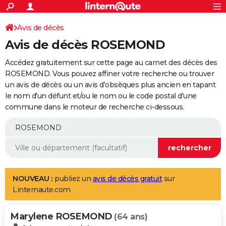
ACTUALITÉS
Connexion
S'inscrire
Avis de décès
Rechercher
Société
Education
Villes
Politique
Faits Divers
Monde
+
SPORT
Avis de décès ROSEMOND
Football
Cyclisme
Forum
Coupe du monde 2026
Tennis
Rugby
CULTURE
Accédez gratuitement sur cette page au carnet des décès des
TNT
Cinéma
Musique
Programme TV
Streaming
Sorties cinéma
+
ROSEMOND. Vous pouvez affiner votre recherche ou trouver
FINANCE
un avis de décès ou un avis d'obsèques plus ancien en tapant
Impôts
Immobilier
Banque
Crédit
Retraite
Epargne
Risques naturels par ville
Assurance
AUTO
le nom d'un défunt et/ou le nom ou le code postal d'une
commune dans le moteur de recherche ci-dessous.
Réserver un essai
Berlines
Forum auto
Essais
Citadines
SUV
+
HIGH-TECH
Meilleur smartphone
Ordinateurs
Guide high-tech
Mobiles
Internet
Jeux vidéo
+
BRICOLAGE
Aménagement intérieur
Cuisine
Jardinage
+
Forum
Extérieur
Salle de bains
Rangement
WEEK-END
Escapades
Expositions
Week-end nature
Guides de France
Patrimoine
Musées
+
LIFESTYLE
NOUVEAU :
publiez un
avis de décès gratuit
sur
Linternaute.com
Bien-être
Mode
+
Art de vivre
Loisirs
Modes de vie
SANTE
Marylene ROSEMOND
Guide de la santé
Médicaments
+
Alimentation
Maladies
Sommeil
(64 ans)
VOYAGE