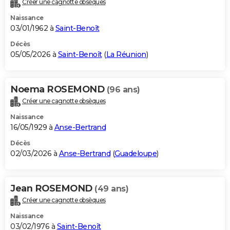
Créer une cagnotte obsèques
City break
Voyage de noces
Climat
Destinations
Voyage nature
Forum
+
PHOTO
Naissance
03/01/1962 à
Saint-Benoît
GUIDES D'ACHAT
Décès
05/05/2026 à
Saint-Benoît
(
La Réunion
)
BONS PLANS
CARTE DE VOEUX
Noema ROSEMOND
(96 ans)
Carte Bonne année
Carte Pâques
Carte de Noël
Carte Saint-Valentin
Carte d'anniversaire
DICTIONNAIRE
Créer une cagnotte obsèques
Biographies
Expressions
Dictionnaire
Citations
Proverbes
PROGRAMME TV
Naissance
16/05/1929 à
Anse-Bertrand
COPAINS D'AVANT
Décès
02/03/2026 à
Anse-Bertrand
(
Guadeloupe
)
Se connecter
Collèges
Universités
Service militaire
S'inscrire
Lycées
Primaires
Entreprises
Avis de recherche
AVIS DE DÉCÈS
FORUM
Jean ROSEMOND
(49 ans)
Lifestyle
Sport
Television
Cinema
Bricolage
Culture
Auto
Voyage
Créer une cagnotte obsèques
Naissance
03/02/1976 à
Saint-Benoît