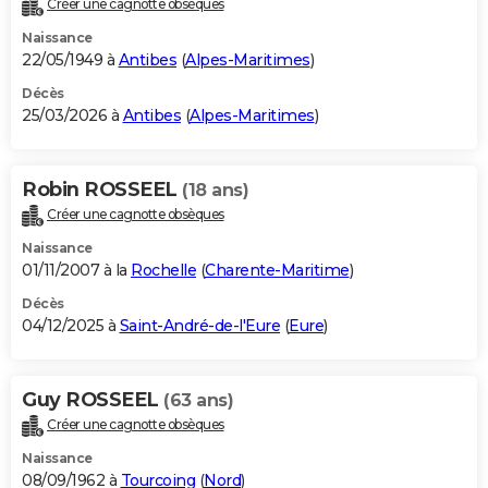
Créer une cagnotte obsèques
City break
Voyage de noces
Climat
Destinations
Voyage nature
Forum
+
PHOTO
Naissance
22/05/1949 à
Antibes
(
Alpes-Maritimes
)
GUIDES D'ACHAT
Décès
25/03/2026 à
Antibes
(
Alpes-Maritimes
)
BONS PLANS
CARTE DE VOEUX
Robin ROSSEEL
(18 ans)
Carte Bonne année
Carte Pâques
Carte de Noël
Carte Saint-Valentin
Carte d'anniversaire
DICTIONNAIRE
Créer une cagnotte obsèques
Biographies
Expressions
Dictionnaire
Citations
Proverbes
PROGRAMME TV
Naissance
01/11/2007 à la
Rochelle
(
Charente-Maritime
)
COPAINS D'AVANT
Décès
04/12/2025 à
Saint-André-de-l'Eure
(
Eure
)
Se connecter
Collèges
Universités
Service militaire
S'inscrire
Lycées
Primaires
Entreprises
Avis de recherche
AVIS DE DÉCÈS
FORUM
Guy ROSSEEL
(63 ans)
Lifestyle
Sport
Television
Cinema
Bricolage
Culture
Auto
Voyage
Créer une cagnotte obsèques
Naissance
08/09/1962 à
Tourcoing
(
Nord
)