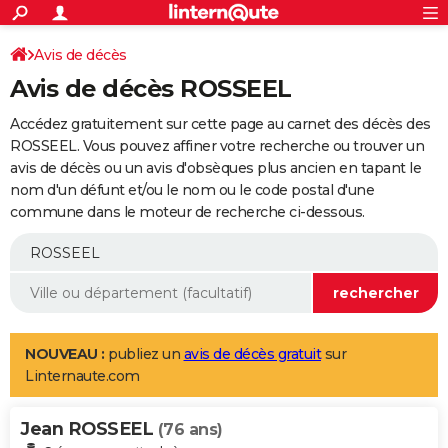
ACTUALITÉS
Connexion
S'inscrire
Avis de décès
Rechercher
Société
Education
Villes
Politique
Faits Divers
Monde
+
SPORT
Avis de décès ROSSEEL
Football
Cyclisme
Forum
Coupe du monde 2026
Tennis
Rugby
CULTURE
Accédez gratuitement sur cette page au carnet des décès des
TNT
Cinéma
Musique
Programme TV
Streaming
Sorties cinéma
+
ROSSEEL. Vous pouvez affiner votre recherche ou trouver un
FINANCE
avis de décès ou un avis d'obsèques plus ancien en tapant le
Impôts
Immobilier
Banque
Crédit
Retraite
Epargne
Risques naturels par ville
Assurance
AUTO
nom d'un défunt et/ou le nom ou le code postal d'une
commune dans le moteur de recherche ci-dessous.
Réserver un essai
Berlines
Forum auto
Essais
Citadines
SUV
+
HIGH-TECH
Meilleur smartphone
Ordinateurs
Guide high-tech
Mobiles
Internet
Jeux vidéo
+
BRICOLAGE
Aménagement intérieur
Cuisine
Jardinage
+
Forum
Extérieur
Salle de bains
Rangement
WEEK-END
Escapades
Expositions
Week-end nature
Guides de France
Patrimoine
Musées
+
LIFESTYLE
NOUVEAU :
publiez un
avis de décès gratuit
sur
Linternaute.com
Bien-être
Mode
+
Art de vivre
Loisirs
Modes de vie
SANTE
Jean ROSSEEL
Guide de la santé
Médicaments
+
Alimentation
Maladies
Sommeil
(76 ans)
VOYAGE