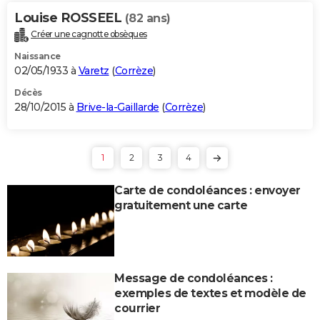
Louise ROSSEEL
(82 ans)
Créer une cagnotte obsèques
Naissance
02/05/1933 à
Varetz
(
Corrèze
)
Décès
28/10/2015 à
Brive-la-Gaillarde
(
Corrèze
)
1
2
3
4
Carte de condoléances : envoyer
gratuitement une carte
Message de condoléances :
exemples de textes et modèle de
courrier