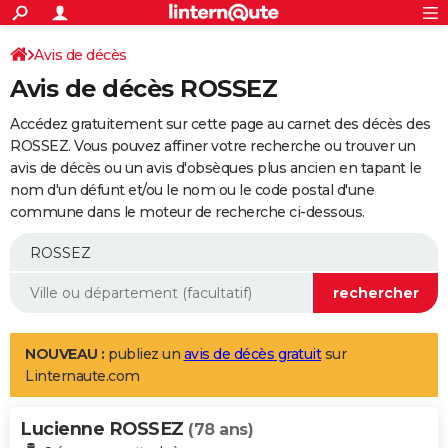
ACTUALITÉS
Connexion
S'inscrire
Avis de décès
Rechercher
Société
Education
Villes
Politique
Faits Divers
Monde
+
SPORT
Avis de décès ROSSEZ
Football
Cyclisme
Forum
Coupe du monde 2026
Tennis
Rugby
CULTURE
Accédez gratuitement sur cette page au carnet des décès des
TNT
Cinéma
Musique
Programme TV
Streaming
Sorties cinéma
+
ROSSEZ. Vous pouvez affiner votre recherche ou trouver un
FINANCE
avis de décès ou un avis d'obsèques plus ancien en tapant le
Impôts
Immobilier
Banque
Crédit
Retraite
Epargne
Risques naturels par ville
Assurance
AUTO
nom d'un défunt et/ou le nom ou le code postal d'une
commune dans le moteur de recherche ci-dessous.
Réserver un essai
Berlines
Forum auto
Essais
Citadines
SUV
+
HIGH-TECH
Meilleur smartphone
Ordinateurs
Guide high-tech
Mobiles
Internet
Jeux vidéo
+
BRICOLAGE
Aménagement intérieur
Cuisine
Jardinage
+
Forum
Extérieur
Salle de bains
Rangement
WEEK-END
Escapades
Expositions
Week-end nature
Guides de France
Patrimoine
Musées
+
LIFESTYLE
NOUVEAU :
publiez un
avis de décès gratuit
sur
Linternaute.com
Bien-être
Mode
+
Art de vivre
Loisirs
Modes de vie
SANTE
Lucienne ROSSEZ
Guide de la santé
Médicaments
+
Alimentation
Maladies
Sommeil
(78 ans)
VOYAGE