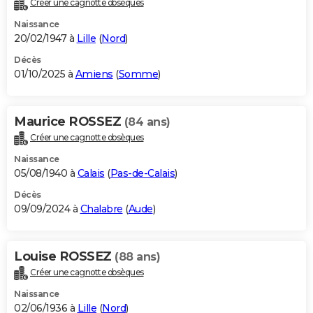
Créer une cagnotte obsèques
City break
Voyage de noces
Climat
Destinations
Voyage nature
Forum
+
PHOTO
Naissance
20/02/1947 à
Lille
(
Nord
)
GUIDES D'ACHAT
Décès
01/10/2025 à
Amiens
(
Somme
)
BONS PLANS
CARTE DE VOEUX
Maurice ROSSEZ
(84 ans)
Carte Bonne année
Carte Pâques
Carte de Noël
Carte Saint-Valentin
Carte d'anniversaire
DICTIONNAIRE
Créer une cagnotte obsèques
Biographies
Expressions
Dictionnaire
Citations
Proverbes
PROGRAMME TV
Naissance
05/08/1940 à
Calais
(
Pas-de-Calais
)
COPAINS D'AVANT
Décès
09/09/2024 à
Chalabre
(
Aude
)
Se connecter
Collèges
Universités
Service militaire
S'inscrire
Lycées
Primaires
Entreprises
Avis de recherche
AVIS DE DÉCÈS
FORUM
Louise ROSSEZ
(88 ans)
Lifestyle
Sport
Television
Cinema
Bricolage
Culture
Auto
Voyage
Créer une cagnotte obsèques
Naissance
02/06/1936 à
Lille
(
Nord
)