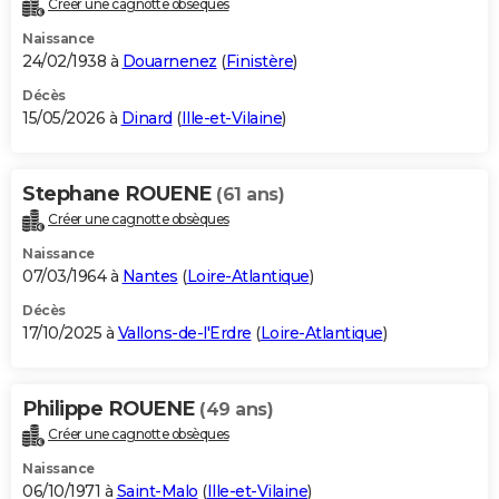
Créer une cagnotte obsèques
City break
Voyage de noces
Climat
Destinations
Voyage nature
Forum
+
PHOTO
Naissance
24/02/1938 à
Douarnenez
(
Finistère
)
GUIDES D'ACHAT
Décès
15/05/2026 à
Dinard
(
Ille-et-Vilaine
)
BONS PLANS
CARTE DE VOEUX
Stephane ROUENE
(61 ans)
Carte Bonne année
Carte Pâques
Carte de Noël
Carte Saint-Valentin
Carte d'anniversaire
DICTIONNAIRE
Créer une cagnotte obsèques
Biographies
Expressions
Dictionnaire
Citations
Proverbes
PROGRAMME TV
Naissance
07/03/1964 à
Nantes
(
Loire-Atlantique
)
COPAINS D'AVANT
Décès
17/10/2025 à
Vallons-de-l'Erdre
(
Loire-Atlantique
)
Se connecter
Collèges
Universités
Service militaire
S'inscrire
Lycées
Primaires
Entreprises
Avis de recherche
AVIS DE DÉCÈS
FORUM
Philippe ROUENE
(49 ans)
Lifestyle
Sport
Television
Cinema
Bricolage
Culture
Auto
Voyage
Créer une cagnotte obsèques
Naissance
06/10/1971 à
Saint-Malo
(
Ille-et-Vilaine
)