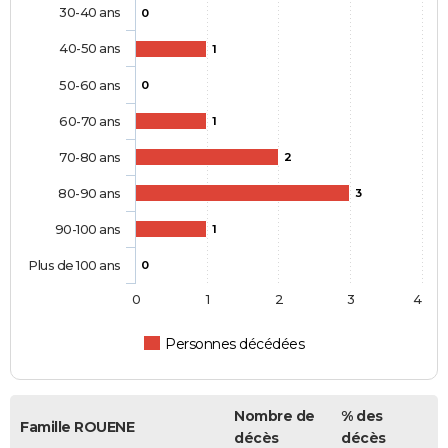
30-40 ans
0
40-50 ans
1
50-60 ans
0
60-70 ans
1
70-80 ans
2
80-90 ans
3
90-100 ans
1
Plus de 100 ans
0
0
1
2
3
4
Personnes décédées
Nombre de
% des
Famille ROUENE
décès
décès