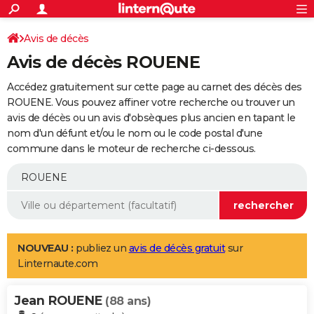
ACTUALITÉS
Connexion
S'inscrire
Avis de décès
Rechercher
Société
Education
Villes
Politique
Faits Divers
Monde
+
SPORT
Avis de décès ROUENE
Football
Cyclisme
Forum
Coupe du monde 2026
Tennis
Rugby
CULTURE
Accédez gratuitement sur cette page au carnet des décès des
TNT
Cinéma
Musique
Programme TV
Streaming
Sorties cinéma
+
ROUENE. Vous pouvez affiner votre recherche ou trouver un
FINANCE
avis de décès ou un avis d'obsèques plus ancien en tapant le
Impôts
Immobilier
Banque
Crédit
Retraite
Epargne
Risques naturels par ville
Assurance
AUTO
nom d'un défunt et/ou le nom ou le code postal d'une
commune dans le moteur de recherche ci-dessous.
Réserver un essai
Berlines
Forum auto
Essais
Citadines
SUV
+
HIGH-TECH
Meilleur smartphone
Ordinateurs
Guide high-tech
Mobiles
Internet
Jeux vidéo
+
BRICOLAGE
Aménagement intérieur
Cuisine
Jardinage
+
Forum
Extérieur
Salle de bains
Rangement
WEEK-END
Escapades
Expositions
Week-end nature
Guides de France
Patrimoine
Musées
+
LIFESTYLE
NOUVEAU :
publiez un
avis de décès gratuit
sur
Linternaute.com
Bien-être
Mode
+
Art de vivre
Loisirs
Modes de vie
SANTE
Jean ROUENE
Guide de la santé
Médicaments
+
Alimentation
Maladies
Sommeil
(88 ans)
VOYAGE