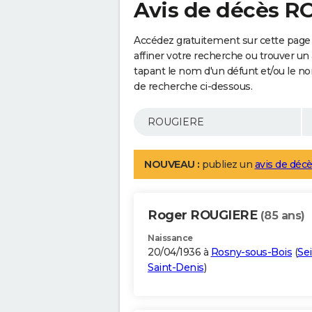
Avis de décès 
Accédez gratuitement sur cette pag
affiner votre recherche ou trouver un
tapant le nom d'un défunt et/ou le 
de recherche ci-dessous.
NOUVEAU :
publiez un
avis de décè
Roger ROUGIERE
(85 ans)
Naissance
20/04/1936 à
Rosny-sous-Bois
(
Se
Saint-Denis
)