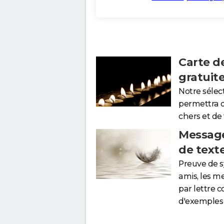
Carte d
gratuit
Notre sélec
permettra 
chers et de
Message
de text
Preuve de 
amis, les m
par lettre 
d'exemples 