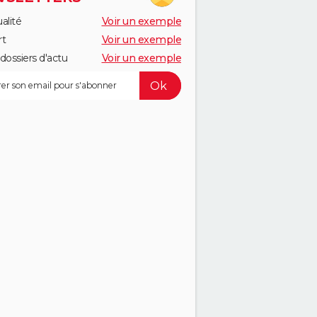
alité
Voir un exemple
rt
Voir un exemple
dossiers d'actu
Voir un exemple