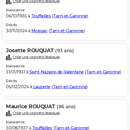
Créer une cagnotte obsèques
City break
Voyage de noces
Climat
Destinations
Voyage nature
Forum
+
PHOTO
Naissance
06/10/1935 à
Touffailles
(
Tarn-et-Garonne
)
GUIDES D'ACHAT
Décès
30/11/2024 à
Moissac
(
Tarn-et-Garonne
)
BONS PLANS
CARTE DE VOEUX
Josette ROUQUAT
(93 ans)
Carte Bonne année
Carte Pâques
Carte de Noël
Carte Saint-Valentin
Carte d'anniversaire
DICTIONNAIRE
Créer une cagnotte obsèques
Biographies
Expressions
Dictionnaire
Citations
Proverbes
PROGRAMME TV
Naissance
31/01/1931 à
Saint-Nazaire-de-Valentane
(
Tarn-et-Garonne
)
COPAINS D'AVANT
Décès
05/02/2024 à
Lauzerte
(
Tarn-et-Garonne
)
Se connecter
Collèges
Universités
Service militaire
S'inscrire
Lycées
Primaires
Entreprises
Avis de recherche
AVIS DE DÉCÈS
FORUM
Maurice ROUQUAT
(86 ans)
Lifestyle
Sport
Television
Cinema
Bricolage
Culture
Auto
Voyage
Créer une cagnotte obsèques
Naissance
30/08/1937 à
Touffailles
(
Tarn-et-Garonne
)