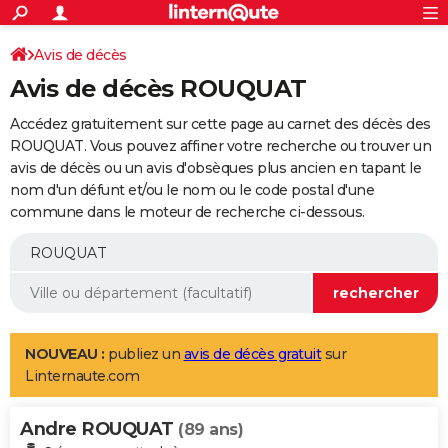
ACTUALITÉS
Connexion
S'inscrire
Avis de décès
Rechercher
Société
Education
Villes
Politique
Faits Divers
Monde
+
SPORT
Avis de décès ROUQUAT
Football
Cyclisme
Forum
Coupe du monde 2026
Tennis
Rugby
CULTURE
Accédez gratuitement sur cette page au carnet des décès des
TNT
Cinéma
Musique
Programme TV
Streaming
Sorties cinéma
+
ROUQUAT. Vous pouvez affiner votre recherche ou trouver un
FINANCE
avis de décès ou un avis d'obsèques plus ancien en tapant le
Impôts
Immobilier
Banque
Crédit
Retraite
Epargne
Risques naturels par ville
Assurance
AUTO
nom d'un défunt et/ou le nom ou le code postal d'une
commune dans le moteur de recherche ci-dessous.
Réserver un essai
Berlines
Forum auto
Essais
Citadines
SUV
+
HIGH-TECH
Meilleur smartphone
Ordinateurs
Guide high-tech
Mobiles
Internet
Jeux vidéo
+
BRICOLAGE
Aménagement intérieur
Cuisine
Jardinage
+
Forum
Extérieur
Salle de bains
Rangement
WEEK-END
Escapades
Expositions
Week-end nature
Guides de France
Patrimoine
Musées
+
LIFESTYLE
NOUVEAU :
publiez un
avis de décès gratuit
sur
Linternaute.com
Bien-être
Mode
+
Art de vivre
Loisirs
Modes de vie
SANTE
Andre ROUQUAT
Guide de la santé
Médicaments
+
Alimentation
Maladies
Sommeil
(89 ans)
VOYAGE