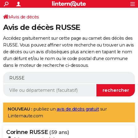
ACTUALITÉS
Connexion
S'inscrire
Avis de décès
Rechercher
Société
Education
Villes
Politique
Faits Divers
Monde
+
SPORT
Avis de décès RUSSE
Football
Cyclisme
Forum
Coupe du monde 2026
Tennis
Rugby
CULTURE
Accédez gratuitement sur cette page au carnet des décès des
TNT
Cinéma
Musique
Programme TV
Streaming
Sorties cinéma
+
RUSSE. Vous pouvez affiner votre recherche ou trouver un avis
FINANCE
de décès ou un avis d'obsèques plus ancien en tapant le nom
Impôts
Immobilier
Banque
Crédit
Retraite
Epargne
Risques naturels par ville
Assurance
AUTO
d'un défunt et/ou le nom ou le code postal d'une commune
dans le moteur de recherche ci-dessous.
Réserver un essai
Berlines
Forum auto
Essais
Citadines
SUV
+
HIGH-TECH
Meilleur smartphone
Ordinateurs
Guide high-tech
Mobiles
Internet
Jeux vidéo
+
BRICOLAGE
Aménagement intérieur
Cuisine
Jardinage
+
Forum
Extérieur
Salle de bains
Rangement
WEEK-END
Escapades
Expositions
Week-end nature
Guides de France
Patrimoine
Musées
+
LIFESTYLE
NOUVEAU :
publiez un
avis de décès gratuit
sur
Linternaute.com
Bien-être
Mode
+
Art de vivre
Loisirs
Modes de vie
SANTE
Corinne RUSSE
Guide de la santé
Médicaments
+
Alimentation
Maladies
Sommeil
(59 ans)
VOYAGE