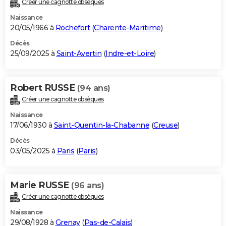
Créer une cagnotte obsèques
City break
Voyage de noces
Climat
Destinations
Voyage nature
Forum
+
PHOTO
Naissance
20/05/1966 à
Rochefort
(
Charente-Maritime
)
GUIDES D'ACHAT
Décès
25/09/2025 à
Saint-Avertin
(
Indre-et-Loire
)
BONS PLANS
CARTE DE VOEUX
Robert RUSSE
(94 ans)
Carte Bonne année
Carte Pâques
Carte de Noël
Carte Saint-Valentin
Carte d'anniversaire
DICTIONNAIRE
Créer une cagnotte obsèques
Biographies
Expressions
Dictionnaire
Citations
Proverbes
PROGRAMME TV
Naissance
17/06/1930 à
Saint-Quentin-la-Chabanne
(
Creuse
)
COPAINS D'AVANT
Décès
03/05/2025 à
Paris
(
Paris
)
Se connecter
Collèges
Universités
Service militaire
S'inscrire
Lycées
Primaires
Entreprises
Avis de recherche
AVIS DE DÉCÈS
FORUM
Marie RUSSE
(96 ans)
Lifestyle
Sport
Television
Cinema
Bricolage
Culture
Auto
Voyage
Créer une cagnotte obsèques
Naissance
29/08/1928 à
Grenay
(
Pas-de-Calais
)