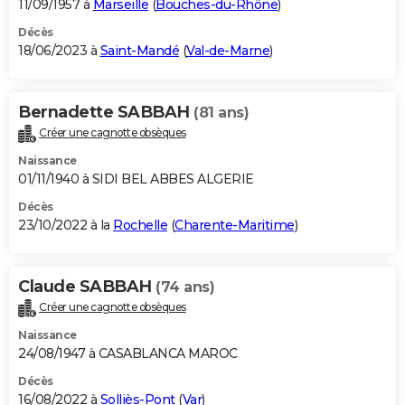
11/09/1957 à
Marseille
(
Bouches-du-Rhône
)
Décès
18/06/2023 à
Saint-Mandé
(
Val-de-Marne
)
Bernadette SABBAH
(81 ans)
Créer une cagnotte obsèques
Naissance
01/11/1940 à SIDI BEL ABBES ALGERIE
Décès
23/10/2022 à la
Rochelle
(
Charente-Maritime
)
Claude SABBAH
(74 ans)
Créer une cagnotte obsèques
Naissance
24/08/1947 à CASABLANCA MAROC
Décès
16/08/2022 à
Solliès-Pont
(
Var
)