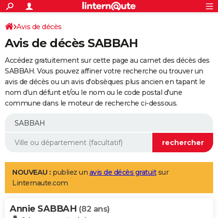
ACTUALITÉS
Connexion
S'inscrire
Avis de décès
Rechercher
Société
Education
Villes
Politique
Faits Divers
Monde
+
SPORT
Avis de décès SABBAH
Football
Cyclisme
Forum
Coupe du monde 2026
Tennis
Rugby
CULTURE
Accédez gratuitement sur cette page au carnet des décès des
TNT
Cinéma
Musique
Programme TV
Streaming
Sorties cinéma
+
SABBAH. Vous pouvez affiner votre recherche ou trouver un
FINANCE
avis de décès ou un avis d'obsèques plus ancien en tapant le
Impôts
Immobilier
Banque
Crédit
Retraite
Epargne
Risques naturels par ville
Assurance
AUTO
nom d'un défunt et/ou le nom ou le code postal d'une
commune dans le moteur de recherche ci-dessous.
Réserver un essai
Berlines
Forum auto
Essais
Citadines
SUV
+
HIGH-TECH
Meilleur smartphone
Ordinateurs
Guide high-tech
Mobiles
Internet
Jeux vidéo
+
BRICOLAGE
Aménagement intérieur
Cuisine
Jardinage
+
Forum
Extérieur
Salle de bains
Rangement
WEEK-END
Escapades
Expositions
Week-end nature
Guides de France
Patrimoine
Musées
+
LIFESTYLE
NOUVEAU :
publiez un
avis de décès gratuit
sur
Linternaute.com
Bien-être
Mode
+
Art de vivre
Loisirs
Modes de vie
SANTE
Annie SABBAH
Guide de la santé
Médicaments
+
Alimentation
Maladies
Sommeil
(82 ans)
VOYAGE