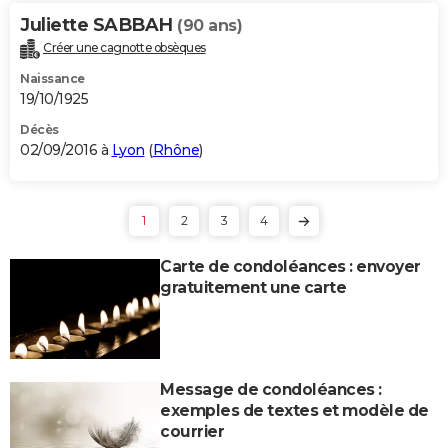
Juliette SABBAH
(90 ans)
Créer une cagnotte obsèques
Naissance
19/10/1925
Décès
02/09/2016 à
Lyon
(
Rhône
)
1
2
3
4
Carte de condoléances : envoyer
gratuitement une carte
Message de condoléances :
exemples de textes et modèle de
courrier