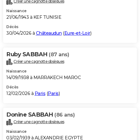
Créer une cagnotte obsèques
City break
Voyage de noces
Climat
Destinations
Voyage nature
Forum
+
PHOTO
Naissance
21/06/1943 à KEF TUNISIE
GUIDES D'ACHAT
Décès
30/04/2026 à
Châteaudun
(
Eure-et-Loir
)
BONS PLANS
CARTE DE VOEUX
Ruby SABBAH
(87 ans)
Carte Bonne année
Carte Pâques
Carte de Noël
Carte Saint-Valentin
Carte d'anniversaire
DICTIONNAIRE
Créer une cagnotte obsèques
Biographies
Expressions
Dictionnaire
Citations
Proverbes
PROGRAMME TV
Naissance
14/09/1938 à MARRAKECH MAROC
COPAINS D'AVANT
Décès
12/02/2026 à
Paris
(
Paris
)
Se connecter
Collèges
Universités
Service militaire
S'inscrire
Lycées
Primaires
Entreprises
Avis de recherche
AVIS DE DÉCÈS
FORUM
Donine SABBAH
(86 ans)
Lifestyle
Sport
Television
Cinema
Bricolage
Culture
Auto
Voyage
Créer une cagnotte obsèques
Naissance
03/02/1939 à ALEXANDRIE EGYPTE