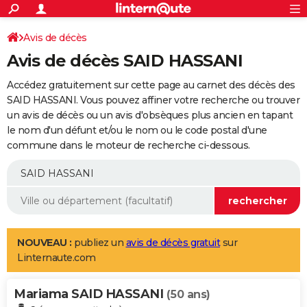
ACTUALITÉS
Connexion
S'inscrire
Avis de décès
Rechercher
Société
Education
Villes
Politique
Faits Divers
Monde
+
SPORT
Avis de décès SAID HASSANI
Football
Cyclisme
Forum
Coupe du monde 2026
Tennis
Rugby
CULTURE
Accédez gratuitement sur cette page au carnet des décès des
TNT
Cinéma
Musique
Programme TV
Streaming
Sorties cinéma
+
SAID HASSANI. Vous pouvez affiner votre recherche ou trouver
FINANCE
un avis de décès ou un avis d'obsèques plus ancien en tapant
Impôts
Immobilier
Banque
Crédit
Retraite
Epargne
Risques naturels par ville
Assurance
AUTO
le nom d'un défunt et/ou le nom ou le code postal d'une
commune dans le moteur de recherche ci-dessous.
Réserver un essai
Berlines
Forum auto
Essais
Citadines
SUV
+
HIGH-TECH
Meilleur smartphone
Ordinateurs
Guide high-tech
Mobiles
Internet
Jeux vidéo
+
BRICOLAGE
Aménagement intérieur
Cuisine
Jardinage
+
Forum
Extérieur
Salle de bains
Rangement
WEEK-END
Escapades
Expositions
Week-end nature
Guides de France
Patrimoine
Musées
+
LIFESTYLE
NOUVEAU :
publiez un
avis de décès gratuit
sur
Linternaute.com
Bien-être
Mode
+
Art de vivre
Loisirs
Modes de vie
SANTE
Mariama SAID HASSANI
Guide de la santé
Médicaments
+
Alimentation
Maladies
Sommeil
(50 ans)
VOYAGE