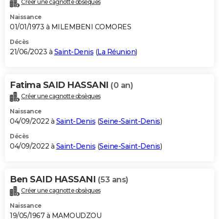
Créer une cagnotte obsèques
City break
Voyage de noces
Climat
Destinations
Voyage nature
Forum
+
PHOTO
Naissance
01/01/1973 à MILEMBENI COMORES
GUIDES D'ACHAT
Décès
21/06/2023 à
Saint-Denis
(
La Réunion
)
BONS PLANS
CARTE DE VOEUX
Fatima SAID HASSANI
(0 an)
Carte Bonne année
Carte Pâques
Carte de Noël
Carte Saint-Valentin
Carte d'anniversaire
DICTIONNAIRE
Créer une cagnotte obsèques
Biographies
Expressions
Dictionnaire
Citations
Proverbes
PROGRAMME TV
Naissance
04/09/2022 à
Saint-Denis
(
Seine-Saint-Denis
)
COPAINS D'AVANT
Décès
04/09/2022 à
Saint-Denis
(
Seine-Saint-Denis
)
Se connecter
Collèges
Universités
Service militaire
S'inscrire
Lycées
Primaires
Entreprises
Avis de recherche
AVIS DE DÉCÈS
FORUM
Ben SAID HASSANI
(53 ans)
Lifestyle
Sport
Television
Cinema
Bricolage
Culture
Auto
Voyage
Créer une cagnotte obsèques
Naissance
19/05/1967 à MAMOUDZOU