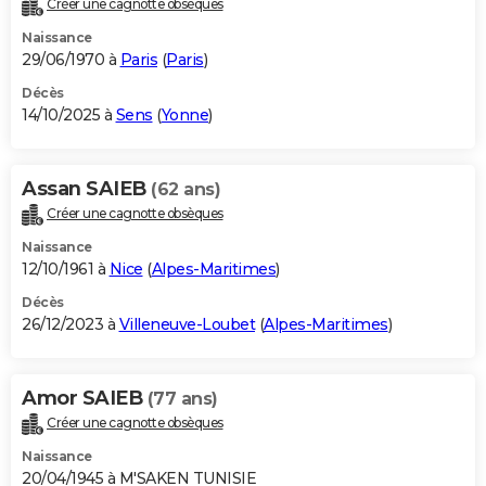
Créer une cagnotte obsèques
City break
Voyage de noces
Climat
Destinations
Voyage nature
Forum
+
PHOTO
Naissance
29/06/1970 à
Paris
(
Paris
)
GUIDES D'ACHAT
Décès
14/10/2025 à
Sens
(
Yonne
)
BONS PLANS
CARTE DE VOEUX
Assan SAIEB
(62 ans)
Carte Bonne année
Carte Pâques
Carte de Noël
Carte Saint-Valentin
Carte d'anniversaire
DICTIONNAIRE
Créer une cagnotte obsèques
Biographies
Expressions
Dictionnaire
Citations
Proverbes
PROGRAMME TV
Naissance
12/10/1961 à
Nice
(
Alpes-Maritimes
)
COPAINS D'AVANT
Décès
26/12/2023 à
Villeneuve-Loubet
(
Alpes-Maritimes
)
Se connecter
Collèges
Universités
Service militaire
S'inscrire
Lycées
Primaires
Entreprises
Avis de recherche
AVIS DE DÉCÈS
FORUM
Amor SAIEB
(77 ans)
Lifestyle
Sport
Television
Cinema
Bricolage
Culture
Auto
Voyage
Créer une cagnotte obsèques
Naissance
20/04/1945 à M'SAKEN TUNISIE