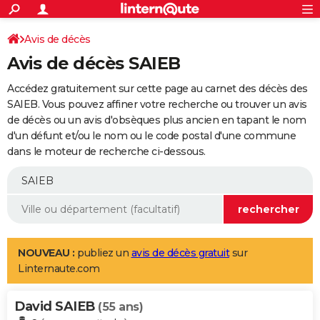
ACTUALITÉS
Connexion
S'inscrire
Avis de décès
Rechercher
Société
Education
Villes
Politique
Faits Divers
Monde
+
SPORT
Avis de décès SAIEB
Football
Cyclisme
Forum
Coupe du monde 2026
Tennis
Rugby
CULTURE
Accédez gratuitement sur cette page au carnet des décès des
TNT
Cinéma
Musique
Programme TV
Streaming
Sorties cinéma
+
SAIEB. Vous pouvez affiner votre recherche ou trouver un avis
FINANCE
de décès ou un avis d'obsèques plus ancien en tapant le nom
Impôts
Immobilier
Banque
Crédit
Retraite
Epargne
Risques naturels par ville
Assurance
AUTO
d'un défunt et/ou le nom ou le code postal d'une commune
dans le moteur de recherche ci-dessous.
Réserver un essai
Berlines
Forum auto
Essais
Citadines
SUV
+
HIGH-TECH
Meilleur smartphone
Ordinateurs
Guide high-tech
Mobiles
Internet
Jeux vidéo
+
BRICOLAGE
Aménagement intérieur
Cuisine
Jardinage
+
Forum
Extérieur
Salle de bains
Rangement
WEEK-END
Escapades
Expositions
Week-end nature
Guides de France
Patrimoine
Musées
+
LIFESTYLE
NOUVEAU :
publiez un
avis de décès gratuit
sur
Linternaute.com
Bien-être
Mode
+
Art de vivre
Loisirs
Modes de vie
SANTE
David SAIEB
Guide de la santé
Médicaments
+
Alimentation
Maladies
Sommeil
(55 ans)
VOYAGE