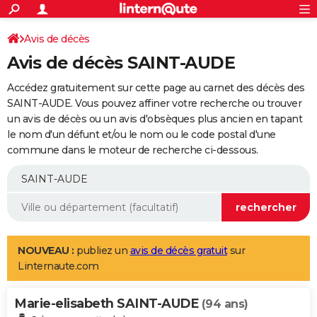
ACTUALITÉS
Connexion
S'inscrire
Avis de décès
Rechercher
Société
Education
Villes
Politique
Faits Divers
Monde
+
SPORT
Avis de décès SAINT-AUDE
Football
Cyclisme
Forum
Coupe du monde 2026
Tennis
Rugby
CULTURE
Accédez gratuitement sur cette page au carnet des décès des
TNT
Cinéma
Musique
Programme TV
Streaming
Sorties cinéma
+
SAINT-AUDE. Vous pouvez affiner votre recherche ou trouver
FINANCE
un avis de décès ou un avis d'obsèques plus ancien en tapant
Impôts
Immobilier
Banque
Crédit
Retraite
Epargne
Risques naturels par ville
Assurance
AUTO
le nom d'un défunt et/ou le nom ou le code postal d'une
commune dans le moteur de recherche ci-dessous.
Réserver un essai
Berlines
Forum auto
Essais
Citadines
SUV
+
HIGH-TECH
Meilleur smartphone
Ordinateurs
Guide high-tech
Mobiles
Internet
Jeux vidéo
+
BRICOLAGE
Aménagement intérieur
Cuisine
Jardinage
+
Forum
Extérieur
Salle de bains
Rangement
WEEK-END
Escapades
Expositions
Week-end nature
Guides de France
Patrimoine
Musées
+
LIFESTYLE
NOUVEAU :
publiez un
avis de décès gratuit
sur
Linternaute.com
Bien-être
Mode
+
Art de vivre
Loisirs
Modes de vie
SANTE
Marie-elisabeth SAINT-AUDE
Guide de la santé
Médicaments
+
Alimentation
Maladies
Sommeil
(94 ans)
VOYAGE