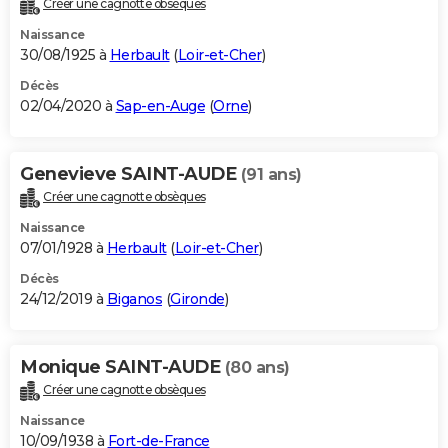
Créer une cagnotte obsèques
City break
Voyage de noces
Climat
Destinations
Voyage nature
Forum
+
PHOTO
Naissance
30/08/1925 à
Herbault
(
Loir-et-Cher
)
GUIDES D'ACHAT
Décès
02/04/2020 à
Sap-en-Auge
(
Orne
)
BONS PLANS
CARTE DE VOEUX
Genevieve SAINT-AUDE
(91 ans)
Carte Bonne année
Carte Pâques
Carte de Noël
Carte Saint-Valentin
Carte d'anniversaire
DICTIONNAIRE
Créer une cagnotte obsèques
Biographies
Expressions
Dictionnaire
Citations
Proverbes
PROGRAMME TV
Naissance
07/01/1928 à
Herbault
(
Loir-et-Cher
)
COPAINS D'AVANT
Décès
24/12/2019 à
Biganos
(
Gironde
)
Se connecter
Collèges
Universités
Service militaire
S'inscrire
Lycées
Primaires
Entreprises
Avis de recherche
AVIS DE DÉCÈS
FORUM
Monique SAINT-AUDE
(80 ans)
Lifestyle
Sport
Television
Cinema
Bricolage
Culture
Auto
Voyage
Créer une cagnotte obsèques
Naissance
10/09/1938 à
Fort-de-France