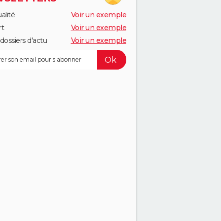
alité
Voir un exemple
rt
Voir un exemple
dossiers d'actu
Voir un exemple