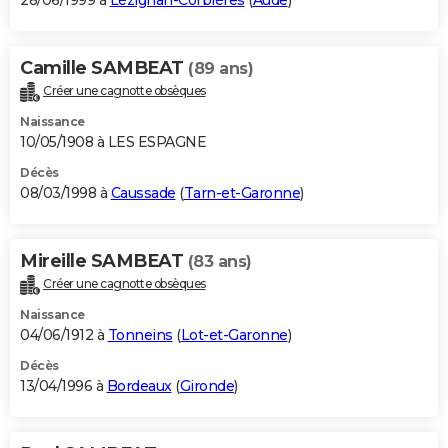
28/06/1999 à
Lézignan-Corbières
(
Aude
)
Camille SAMBEAT
(89 ans)
Créer une cagnotte obsèques
Naissance
10/05/1908 à LES ESPAGNE
Décès
08/03/1998 à
Caussade
(
Tarn-et-Garonne
)
Mireille SAMBEAT
(83 ans)
Créer une cagnotte obsèques
Naissance
04/06/1912 à
Tonneins
(
Lot-et-Garonne
)
Décès
13/04/1996 à
Bordeaux
(
Gironde
)