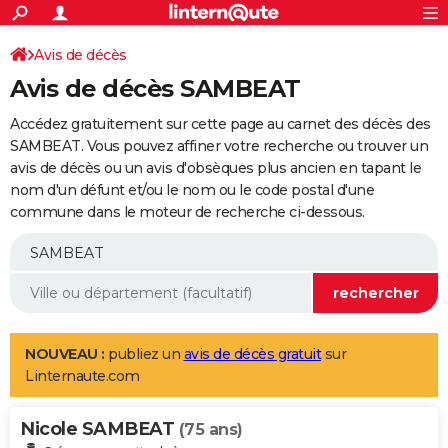
ACTUALITÉS
Connexion
S'inscrire
Avis de décès
Rechercher
Société
Education
Villes
Politique
Faits Divers
Monde
+
SPORT
Avis de décès SAMBEAT
Football
Cyclisme
Forum
Coupe du monde 2026
Tennis
Rugby
CULTURE
Accédez gratuitement sur cette page au carnet des décès des
TNT
Cinéma
Musique
Programme TV
Streaming
Sorties cinéma
+
SAMBEAT. Vous pouvez affiner votre recherche ou trouver un
FINANCE
avis de décès ou un avis d'obsèques plus ancien en tapant le
Impôts
Immobilier
Banque
Crédit
Retraite
Epargne
Risques naturels par ville
Assurance
AUTO
nom d'un défunt et/ou le nom ou le code postal d'une
commune dans le moteur de recherche ci-dessous.
Réserver un essai
Berlines
Forum auto
Essais
Citadines
SUV
+
HIGH-TECH
Meilleur smartphone
Ordinateurs
Guide high-tech
Mobiles
Internet
Jeux vidéo
+
BRICOLAGE
Aménagement intérieur
Cuisine
Jardinage
+
Forum
Extérieur
Salle de bains
Rangement
WEEK-END
Escapades
Expositions
Week-end nature
Guides de France
Patrimoine
Musées
+
LIFESTYLE
NOUVEAU :
publiez un
avis de décès gratuit
sur
Linternaute.com
Bien-être
Mode
+
Art de vivre
Loisirs
Modes de vie
SANTE
Nicole SAMBEAT
Guide de la santé
Médicaments
+
Alimentation
Maladies
Sommeil
(75 ans)
VOYAGE