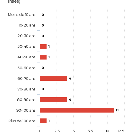
Insee)
Moins de 10 ans
0
10-20 ans
0
20-30 ans
0
30-40 ans
1
40-50 ans
1
50-60 ans
0
60-70 ans
4
70-80 ans
0
80-90 ans
4
90-100 ans
11
Plus de 100 ans
1
0
2,5
5
7,5
10
12,5