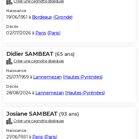
Créer une cagnotte obsèques
City break
Voyage de noces
Climat
Destinations
Voyage nature
Forum
+
PHOTO
Naissance
19/06/1951 à
Bordeaux
(
Gironde
)
GUIDES D'ACHAT
Décès
02/07/2026 à
Paris
(
Paris
)
BONS PLANS
CARTE DE VOEUX
Didier SAMBEAT
(65 ans)
Carte Bonne année
Carte Pâques
Carte de Noël
Carte Saint-Valentin
Carte d'anniversaire
DICTIONNAIRE
Créer une cagnotte obsèques
Biographies
Expressions
Dictionnaire
Citations
Proverbes
PROGRAMME TV
Naissance
25/07/1959 à
Lannemezan
(
Hautes-Pyrénées
)
COPAINS D'AVANT
Décès
28/08/2024 à
Lannemezan
(
Hautes-Pyrénées
)
Se connecter
Collèges
Universités
Service militaire
S'inscrire
Lycées
Primaires
Entreprises
Avis de recherche
AVIS DE DÉCÈS
FORUM
Josiane SAMBEAT
(93 ans)
Lifestyle
Sport
Television
Cinema
Bricolage
Culture
Auto
Voyage
Créer une cagnotte obsèques
Naissance
21/06/1931 à
Paris
(
Paris
)