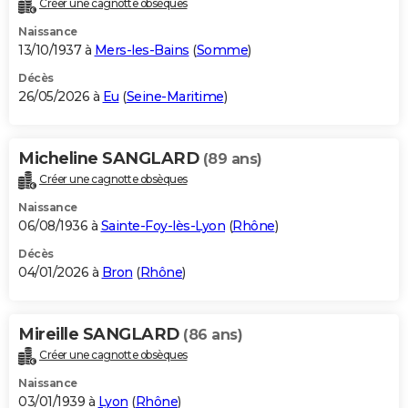
Créer une cagnotte obsèques
City break
Voyage de noces
Climat
Destinations
Voyage nature
Forum
+
PHOTO
Naissance
13/10/1937 à
Mers-les-Bains
(
Somme
)
GUIDES D'ACHAT
Décès
26/05/2026 à
Eu
(
Seine-Maritime
)
BONS PLANS
CARTE DE VOEUX
Micheline SANGLARD
(89 ans)
Carte Bonne année
Carte Pâques
Carte de Noël
Carte Saint-Valentin
Carte d'anniversaire
DICTIONNAIRE
Créer une cagnotte obsèques
Biographies
Expressions
Dictionnaire
Citations
Proverbes
PROGRAMME TV
Naissance
06/08/1936 à
Sainte-Foy-lès-Lyon
(
Rhône
)
COPAINS D'AVANT
Décès
04/01/2026 à
Bron
(
Rhône
)
Se connecter
Collèges
Universités
Service militaire
S'inscrire
Lycées
Primaires
Entreprises
Avis de recherche
AVIS DE DÉCÈS
FORUM
Mireille SANGLARD
(86 ans)
Lifestyle
Sport
Television
Cinema
Bricolage
Culture
Auto
Voyage
Créer une cagnotte obsèques
Naissance
03/01/1939 à
Lyon
(
Rhône
)