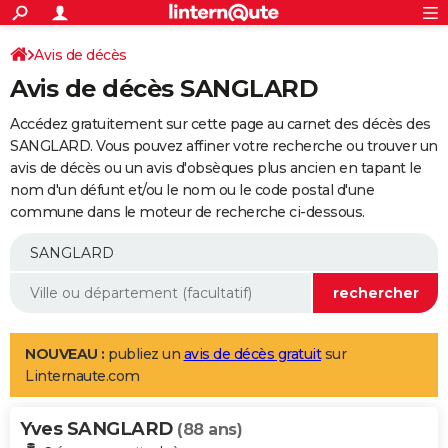
ACTUALITÉS
Connexion
S'inscrire
Avis de décès
Rechercher
Société
Education
Villes
Politique
Faits Divers
Monde
+
SPORT
Avis de décès SANGLARD
Football
Cyclisme
Forum
Coupe du monde 2026
Tennis
Rugby
CULTURE
Accédez gratuitement sur cette page au carnet des décès des
TNT
Cinéma
Musique
Programme TV
Streaming
Sorties cinéma
+
SANGLARD. Vous pouvez affiner votre recherche ou trouver un
FINANCE
avis de décès ou un avis d'obsèques plus ancien en tapant le
Impôts
Immobilier
Banque
Crédit
Retraite
Epargne
Risques naturels par ville
Assurance
AUTO
nom d'un défunt et/ou le nom ou le code postal d'une
commune dans le moteur de recherche ci-dessous.
Réserver un essai
Berlines
Forum auto
Essais
Citadines
SUV
+
HIGH-TECH
Meilleur smartphone
Ordinateurs
Guide high-tech
Mobiles
Internet
Jeux vidéo
+
BRICOLAGE
Aménagement intérieur
Cuisine
Jardinage
+
Forum
Extérieur
Salle de bains
Rangement
WEEK-END
Escapades
Expositions
Week-end nature
Guides de France
Patrimoine
Musées
+
LIFESTYLE
NOUVEAU :
publiez un
avis de décès gratuit
sur
Linternaute.com
Bien-être
Mode
+
Art de vivre
Loisirs
Modes de vie
SANTE
Yves SANGLARD
Guide de la santé
Médicaments
+
Alimentation
Maladies
Sommeil
(88 ans)
VOYAGE