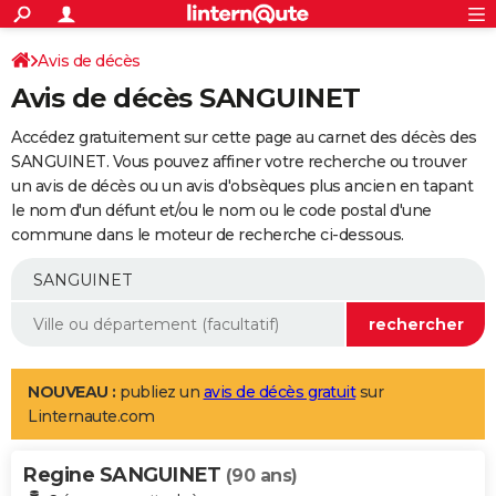
ACTUALITÉS
Connexion
S'inscrire
Avis de décès
Rechercher
Société
Education
Villes
Politique
Faits Divers
Monde
+
SPORT
Avis de décès SANGUINET
Football
Cyclisme
Forum
Coupe du monde 2026
Tennis
Rugby
CULTURE
Accédez gratuitement sur cette page au carnet des décès des
TNT
Cinéma
Musique
Programme TV
Streaming
Sorties cinéma
+
SANGUINET. Vous pouvez affiner votre recherche ou trouver
FINANCE
un avis de décès ou un avis d'obsèques plus ancien en tapant
Impôts
Immobilier
Banque
Crédit
Retraite
Epargne
Risques naturels par ville
Assurance
AUTO
le nom d'un défunt et/ou le nom ou le code postal d'une
commune dans le moteur de recherche ci-dessous.
Réserver un essai
Berlines
Forum auto
Essais
Citadines
SUV
+
HIGH-TECH
Meilleur smartphone
Ordinateurs
Guide high-tech
Mobiles
Internet
Jeux vidéo
+
BRICOLAGE
Aménagement intérieur
Cuisine
Jardinage
+
Forum
Extérieur
Salle de bains
Rangement
WEEK-END
Escapades
Expositions
Week-end nature
Guides de France
Patrimoine
Musées
+
LIFESTYLE
NOUVEAU :
publiez un
avis de décès gratuit
sur
Linternaute.com
Bien-être
Mode
+
Art de vivre
Loisirs
Modes de vie
SANTE
Regine SANGUINET
Guide de la santé
Médicaments
+
Alimentation
Maladies
Sommeil
(90 ans)
VOYAGE