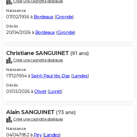
Créer une cagnotte obsèques
City break
Voyage de noces
Climat
Destinations
Voyage nature
Forum
+
PHOTO
Naissance
07/02/1936 à
Bordeaux
(
Gironde
)
GUIDES D'ACHAT
Décès
20/04/2026 à
Bordeaux
(
Gironde
)
BONS PLANS
CARTE DE VOEUX
Christiane SANGUINET
(91 ans)
Carte Bonne année
Carte Pâques
Carte de Noël
Carte Saint-Valentin
Carte d'anniversaire
DICTIONNAIRE
Créer une cagnotte obsèques
Biographies
Expressions
Dictionnaire
Citations
Proverbes
PROGRAMME TV
Naissance
17/12/1934 à
Saint-Paul-lès-Dax
(
Landes
)
COPAINS D'AVANT
Décès
01/03/2026 à
Olivet
(
Loiret
)
Se connecter
Collèges
Universités
Service militaire
S'inscrire
Lycées
Primaires
Entreprises
Avis de recherche
AVIS DE DÉCÈS
FORUM
Alain SANGUINET
(73 ans)
Lifestyle
Sport
Television
Cinema
Bricolage
Culture
Auto
Voyage
Créer une cagnotte obsèques
Naissance
04/04/1952 à
Pey
(
Landes
)