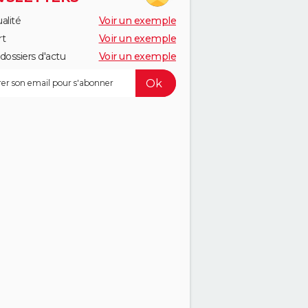
alité
Voir un exemple
rt
Voir un exemple
dossiers d'actu
Voir un exemple