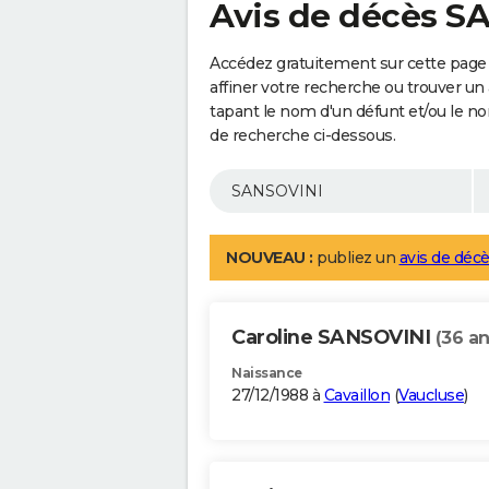
Avis de décès S
Accédez gratuitement sur cette page
affiner votre recherche ou trouver un
tapant le nom d'un défunt et/ou le 
de recherche ci-dessous.
NOUVEAU :
publiez un
avis de décè
Caroline SANSOVINI
(36 an
Naissance
27/12/1988 à
Cavaillon
(
Vaucluse
)