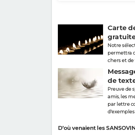
Carte d
gratuit
Notre sélec
permettra 
chers et de
Message
de text
Preuve de 
amis, les m
par lettre 
d'exemples 
D'où venaient les SANSOVINI