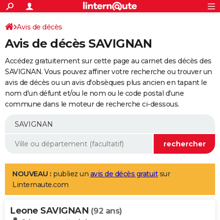
ACTUALITÉS
Connexion
S'inscrire
Avis de décès
Rechercher
Société
Education
Villes
Politique
Faits Divers
Monde
+
SPORT
Avis de décès SAVIGNAN
Football
Cyclisme
Forum
Coupe du monde 2026
Tennis
Rugby
CULTURE
Accédez gratuitement sur cette page au carnet des décès des
TNT
Cinéma
Musique
Programme TV
Streaming
Sorties cinéma
+
SAVIGNAN. Vous pouvez affiner votre recherche ou trouver un
FINANCE
avis de décès ou un avis d'obsèques plus ancien en tapant le
Impôts
Immobilier
Banque
Crédit
Retraite
Epargne
Risques naturels par ville
Assurance
AUTO
nom d'un défunt et/ou le nom ou le code postal d'une
commune dans le moteur de recherche ci-dessous.
Réserver un essai
Berlines
Forum auto
Essais
Citadines
SUV
+
HIGH-TECH
Meilleur smartphone
Ordinateurs
Guide high-tech
Mobiles
Internet
Jeux vidéo
+
BRICOLAGE
Aménagement intérieur
Cuisine
Jardinage
+
Forum
Extérieur
Salle de bains
Rangement
WEEK-END
Escapades
Expositions
Week-end nature
Guides de France
Patrimoine
Musées
+
LIFESTYLE
NOUVEAU :
publiez un
avis de décès gratuit
sur
Linternaute.com
Bien-être
Mode
+
Art de vivre
Loisirs
Modes de vie
SANTE
Leone SAVIGNAN
Guide de la santé
Médicaments
+
Alimentation
Maladies
Sommeil
(92 ans)
VOYAGE