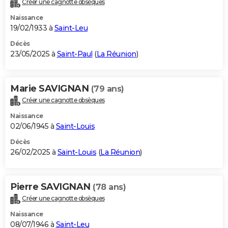
Créer une cagnotte obsèques
City break
Voyage de noces
Climat
Destinations
Voyage nature
Forum
+
PHOTO
Naissance
19/02/1933 à
Saint-Leu
GUIDES D'ACHAT
Décès
23/05/2025 à
Saint-Paul
(
La Réunion
)
BONS PLANS
CARTE DE VOEUX
Marie SAVIGNAN
(79 ans)
Carte Bonne année
Carte Pâques
Carte de Noël
Carte Saint-Valentin
Carte d'anniversaire
DICTIONNAIRE
Créer une cagnotte obsèques
Biographies
Expressions
Dictionnaire
Citations
Proverbes
PROGRAMME TV
Naissance
02/06/1945 à
Saint-Louis
COPAINS D'AVANT
Décès
26/02/2025 à
Saint-Louis
(
La Réunion
)
Se connecter
Collèges
Universités
Service militaire
S'inscrire
Lycées
Primaires
Entreprises
Avis de recherche
AVIS DE DÉCÈS
FORUM
Pierre SAVIGNAN
(78 ans)
Lifestyle
Sport
Television
Cinema
Bricolage
Culture
Auto
Voyage
Créer une cagnotte obsèques
Naissance
08/07/1946 à
Saint-Leu