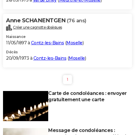
26/03/1975 à
Val de Briey
(
Meurthe-et-Moselle
)
Anne SCHANENTGEN
(76 ans)
Créer une cagnotte obsèques
Naissance
11/05/1897 à
Contz-les-Bains
(
Moselle
)
Décès
20/09/1973 à
Contz-les-Bains
(
Moselle
)
1
Carte de condoléances : envoyer
gratuitement une carte
Message de condoléances :