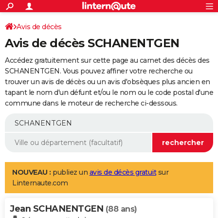
ACTUALITÉS
Connexion
S'inscrire
Avis de décès
Rechercher
Société
Education
Villes
Politique
Faits Divers
Monde
+
SPORT
Avis de décès SCHANENTGEN
Football
Cyclisme
Forum
Coupe du monde 2026
Tennis
Rugby
CULTURE
Accédez gratuitement sur cette page au carnet des décès des
TNT
Cinéma
Musique
Programme TV
Streaming
Sorties cinéma
+
SCHANENTGEN. Vous pouvez affiner votre recherche ou
FINANCE
trouver un avis de décès ou un avis d'obsèques plus ancien en
Impôts
Immobilier
Banque
Crédit
Retraite
Epargne
Risques naturels par ville
Assurance
AUTO
tapant le nom d'un défunt et/ou le nom ou le code postal d'une
commune dans le moteur de recherche ci-dessous.
Réserver un essai
Berlines
Forum auto
Essais
Citadines
SUV
+
HIGH-TECH
Meilleur smartphone
Ordinateurs
Guide high-tech
Mobiles
Internet
Jeux vidéo
+
BRICOLAGE
Aménagement intérieur
Cuisine
Jardinage
+
Forum
Extérieur
Salle de bains
Rangement
WEEK-END
Escapades
Expositions
Week-end nature
Guides de France
Patrimoine
Musées
+
LIFESTYLE
NOUVEAU :
publiez un
avis de décès gratuit
sur
Linternaute.com
Bien-être
Mode
+
Art de vivre
Loisirs
Modes de vie
SANTE
Jean SCHANENTGEN
Guide de la santé
Médicaments
+
Alimentation
Maladies
Sommeil
(88 ans)
VOYAGE