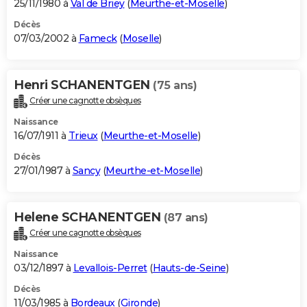
25/11/1980 à
Val de Briey
(
Meurthe-et-Moselle
)
Décès
07/03/2002 à
Fameck
(
Moselle
)
Henri SCHANENTGEN
(75 ans)
Créer une cagnotte obsèques
Naissance
16/07/1911 à
Trieux
(
Meurthe-et-Moselle
)
Décès
27/01/1987 à
Sancy
(
Meurthe-et-Moselle
)
Helene SCHANENTGEN
(87 ans)
Créer une cagnotte obsèques
Naissance
03/12/1897 à
Levallois-Perret
(
Hauts-de-Seine
)
Décès
11/03/1985 à
Bordeaux
(
Gironde
)