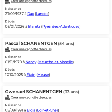
Créer une cagnotte obsèques
City break
Voyage de noces
Climat
Destinations
Voyage nature
Forum
+
PHOTO
Naissance
27/09/1937 à
Dax
(
Landes
)
GUIDES D'ACHAT
Décès
06/01/2026 à
Biarritz
(
Pyrénées-Atlantiques
)
BONS PLANS
CARTE DE VOEUX
Pascal SCHANENTGEN
(54 ans)
Carte Bonne année
Carte Pâques
Carte de Noël
Carte Saint-Valentin
Carte d'anniversaire
DICTIONNAIRE
Créer une cagnotte obsèques
Biographies
Expressions
Dictionnaire
Citations
Proverbes
PROGRAMME TV
Naissance
01/11/1970 à
Nancy
(
Meurthe-et-Moselle
)
COPAINS D'AVANT
Décès
17/10/2025 à
Étain
(
Meuse
)
Se connecter
Collèges
Universités
Service militaire
S'inscrire
Lycées
Primaires
Entreprises
Avis de recherche
AVIS DE DÉCÈS
FORUM
Gwenael SCHANENTGEN
(33 ans)
Lifestyle
Sport
Television
Cinema
Bricolage
Culture
Auto
Voyage
Créer une cagnotte obsèques
Naissance
05/08/1991 à
Blois
(
Loir-et-Cher
)