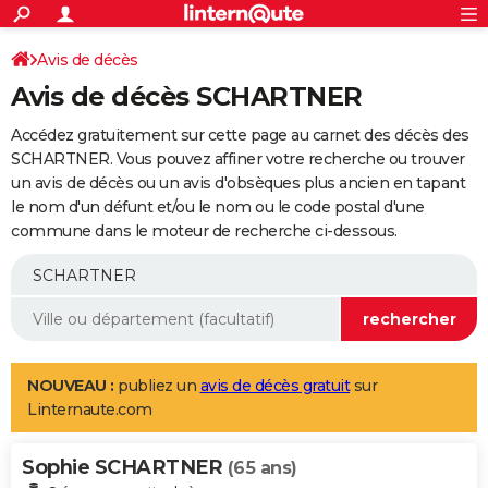
ACTUALITÉS
Connexion
S'inscrire
Avis de décès
Rechercher
Société
Education
Villes
Politique
Faits Divers
Monde
+
SPORT
Avis de décès SCHARTNER
Football
Cyclisme
Forum
Coupe du monde 2026
Tennis
Rugby
CULTURE
Accédez gratuitement sur cette page au carnet des décès des
TNT
Cinéma
Musique
Programme TV
Streaming
Sorties cinéma
+
SCHARTNER. Vous pouvez affiner votre recherche ou trouver
FINANCE
un avis de décès ou un avis d'obsèques plus ancien en tapant
Impôts
Immobilier
Banque
Crédit
Retraite
Epargne
Risques naturels par ville
Assurance
AUTO
le nom d'un défunt et/ou le nom ou le code postal d'une
commune dans le moteur de recherche ci-dessous.
Réserver un essai
Berlines
Forum auto
Essais
Citadines
SUV
+
HIGH-TECH
Meilleur smartphone
Ordinateurs
Guide high-tech
Mobiles
Internet
Jeux vidéo
+
BRICOLAGE
Aménagement intérieur
Cuisine
Jardinage
+
Forum
Extérieur
Salle de bains
Rangement
WEEK-END
Escapades
Expositions
Week-end nature
Guides de France
Patrimoine
Musées
+
LIFESTYLE
NOUVEAU :
publiez un
avis de décès gratuit
sur
Linternaute.com
Bien-être
Mode
+
Art de vivre
Loisirs
Modes de vie
SANTE
Sophie SCHARTNER
Guide de la santé
Médicaments
+
Alimentation
Maladies
Sommeil
(65 ans)
VOYAGE