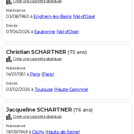
Créer une cagnotte obsèques
City break
Voyage de noces
Climat
Destinations
Voyage nature
Forum
+
PHOTO
Naissance
03/08/1960 à
Enghien-les-Bains
(
Val-d'Oise
)
GUIDES D'ACHAT
Décès
07/04/2026 à
Eaubonne
(
Val-d'Oise
)
BONS PLANS
CARTE DE VOEUX
Christian SCHARTNER
(75 ans)
Carte Bonne année
Carte Pâques
Carte de Noël
Carte Saint-Valentin
Carte d'anniversaire
DICTIONNAIRE
Créer une cagnotte obsèques
Biographies
Expressions
Dictionnaire
Citations
Proverbes
PROGRAMME TV
Naissance
14/01/1951 à
Paris
(
Paris
)
COPAINS D'AVANT
Décès
03/02/2026 à
Toulouse
(
Haute-Garonne
)
Se connecter
Collèges
Universités
Service militaire
S'inscrire
Lycées
Primaires
Entreprises
Avis de recherche
AVIS DE DÉCÈS
FORUM
Jacqueline SCHARTNER
(76 ans)
Lifestyle
Sport
Television
Cinema
Bricolage
Culture
Auto
Voyage
Créer une cagnotte obsèques
Naissance
19/09/1949 à
Clichy
(
Hauts-de-Seine
)