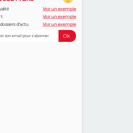
alité
Voir un exemple
rt
Voir un exemple
dossiers d'actu
Voir un exemple