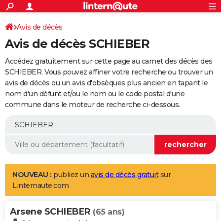
ACTUALITÉS
Connexion
S'inscrire
Avis de décès
Rechercher
Société
Education
Villes
Politique
Faits Divers
Monde
+
SPORT
Avis de décès SCHIEBER
Football
Cyclisme
Forum
Coupe du monde 2026
Tennis
Rugby
CULTURE
Accédez gratuitement sur cette page au carnet des décès des
TNT
Cinéma
Musique
Programme TV
Streaming
Sorties cinéma
+
SCHIEBER. Vous pouvez affiner votre recherche ou trouver un
FINANCE
avis de décès ou un avis d'obsèques plus ancien en tapant le
Impôts
Immobilier
Banque
Crédit
Retraite
Epargne
Risques naturels par ville
Assurance
AUTO
nom d'un défunt et/ou le nom ou le code postal d'une
commune dans le moteur de recherche ci-dessous.
Réserver un essai
Berlines
Forum auto
Essais
Citadines
SUV
+
HIGH-TECH
Meilleur smartphone
Ordinateurs
Guide high-tech
Mobiles
Internet
Jeux vidéo
+
BRICOLAGE
Aménagement intérieur
Cuisine
Jardinage
+
Forum
Extérieur
Salle de bains
Rangement
WEEK-END
Escapades
Expositions
Week-end nature
Guides de France
Patrimoine
Musées
+
LIFESTYLE
NOUVEAU :
publiez un
avis de décès gratuit
sur
Linternaute.com
Bien-être
Mode
+
Art de vivre
Loisirs
Modes de vie
SANTE
Arsene SCHIEBER
Guide de la santé
Médicaments
+
Alimentation
Maladies
Sommeil
(65 ans)
VOYAGE