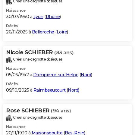
Créer une cagnotte obsèques
City break
Voyage de noces
Climat
Destinations
Voyage nature
Forum
+
PHOTO
Naissance
30/07/1960 à
Lyon
(
Rhône
)
GUIDES D'ACHAT
Décès
26/11/2025 à
Belleroche
(
Loire
)
BONS PLANS
CARTE DE VOEUX
Nicole SCHIEBER
(83 ans)
Carte Bonne année
Carte Pâques
Carte de Noël
Carte Saint-Valentin
Carte d'anniversaire
DICTIONNAIRE
Créer une cagnotte obsèques
Biographies
Expressions
Dictionnaire
Citations
Proverbes
PROGRAMME TV
Naissance
05/06/1942 à
Dompierre-sur-Helpe
(
Nord
)
COPAINS D'AVANT
Décès
09/10/2025 à
Raimbeaucourt
(
Nord
)
Se connecter
Collèges
Universités
Service militaire
S'inscrire
Lycées
Primaires
Entreprises
Avis de recherche
AVIS DE DÉCÈS
FORUM
Rose SCHIEBER
(94 ans)
Lifestyle
Sport
Television
Cinema
Bricolage
Culture
Auto
Voyage
Créer une cagnotte obsèques
Naissance
20/11/1930 à
Maisonsgoutte
(
Bas-Rhin
)