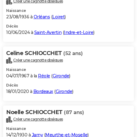
Créer une cagnotte obsèques
City break
Voyage de noces
Climat
Destinations
Voyage nature
Forum
+
PHOTO
Naissance
23/08/1936 à
Orléans
(
Loiret
)
GUIDES D'ACHAT
Décès
10/06/2024 à
Saint-Avertin
(
Indre-et-Loire
)
BONS PLANS
CARTE DE VOEUX
Celine SCHIOCCHET
(52 ans)
Carte Bonne année
Carte Pâques
Carte de Noël
Carte Saint-Valentin
Carte d'anniversaire
DICTIONNAIRE
Créer une cagnotte obsèques
Biographies
Expressions
Dictionnaire
Citations
Proverbes
PROGRAMME TV
Naissance
04/07/1967 à la
Réole
(
Gironde
)
COPAINS D'AVANT
Décès
18/01/2020 à
Bordeaux
(
Gironde
)
Se connecter
Collèges
Universités
Service militaire
S'inscrire
Lycées
Primaires
Entreprises
Avis de recherche
AVIS DE DÉCÈS
FORUM
Noelle SCHIOCCHET
(87 ans)
Lifestyle
Sport
Television
Cinema
Bricolage
Culture
Auto
Voyage
Créer une cagnotte obsèques
Naissance
14/12/1930 à
Jarny
(
Meurthe-et-Moselle
)