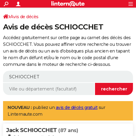
ACTUALITÉS
Connexion
S'inscrire
Avis de décès
Rechercher
Société
Education
Villes
Politique
Faits Divers
Monde
+
SPORT
Avis de décès SCHIOCCHET
Football
Cyclisme
Forum
Coupe du monde 2026
Tennis
Rugby
CULTURE
Accédez gratuitement sur cette page au carnet des décès des
TNT
Cinéma
Musique
Programme TV
Streaming
Sorties cinéma
+
SCHIOCCHET. Vous pouvez affiner votre recherche ou trouver
FINANCE
un avis de décès ou un avis d'obsèques plus ancien en tapant
Impôts
Immobilier
Banque
Crédit
Retraite
Epargne
Risques naturels par ville
Assurance
AUTO
le nom d'un défunt et/ou le nom ou le code postal d'une
commune dans le moteur de recherche ci-dessous.
Réserver un essai
Berlines
Forum auto
Essais
Citadines
SUV
+
HIGH-TECH
Meilleur smartphone
Ordinateurs
Guide high-tech
Mobiles
Internet
Jeux vidéo
+
BRICOLAGE
Aménagement intérieur
Cuisine
Jardinage
+
Forum
Extérieur
Salle de bains
Rangement
WEEK-END
Escapades
Expositions
Week-end nature
Guides de France
Patrimoine
Musées
+
LIFESTYLE
NOUVEAU :
publiez un
avis de décès gratuit
sur
Linternaute.com
Bien-être
Mode
+
Art de vivre
Loisirs
Modes de vie
SANTE
Jack SCHIOCCHET
Guide de la santé
Médicaments
+
Alimentation
Maladies
Sommeil
(87 ans)
VOYAGE