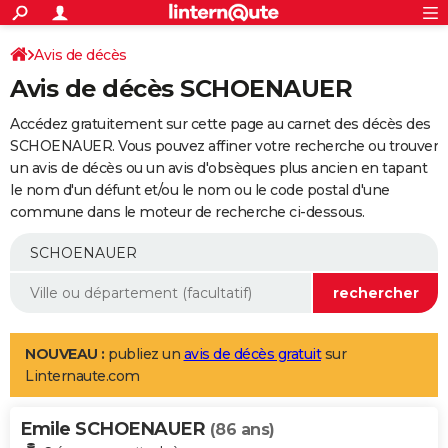
ACTUALITÉS
Connexion
S'inscrire
Avis de décès
Rechercher
Société
Education
Villes
Politique
Faits Divers
Monde
+
SPORT
Avis de décès SCHOENAUER
Football
Cyclisme
Forum
Coupe du monde 2026
Tennis
Rugby
CULTURE
Accédez gratuitement sur cette page au carnet des décès des
TNT
Cinéma
Musique
Programme TV
Streaming
Sorties cinéma
+
SCHOENAUER. Vous pouvez affiner votre recherche ou trouver
FINANCE
un avis de décès ou un avis d'obsèques plus ancien en tapant
Impôts
Immobilier
Banque
Crédit
Retraite
Epargne
Risques naturels par ville
Assurance
AUTO
le nom d'un défunt et/ou le nom ou le code postal d'une
commune dans le moteur de recherche ci-dessous.
Réserver un essai
Berlines
Forum auto
Essais
Citadines
SUV
+
HIGH-TECH
Meilleur smartphone
Ordinateurs
Guide high-tech
Mobiles
Internet
Jeux vidéo
+
BRICOLAGE
Aménagement intérieur
Cuisine
Jardinage
+
Forum
Extérieur
Salle de bains
Rangement
WEEK-END
Escapades
Expositions
Week-end nature
Guides de France
Patrimoine
Musées
+
LIFESTYLE
NOUVEAU :
publiez un
avis de décès gratuit
sur
Linternaute.com
Bien-être
Mode
+
Art de vivre
Loisirs
Modes de vie
SANTE
Emile SCHOENAUER
Guide de la santé
Médicaments
+
Alimentation
Maladies
Sommeil
(86 ans)
VOYAGE