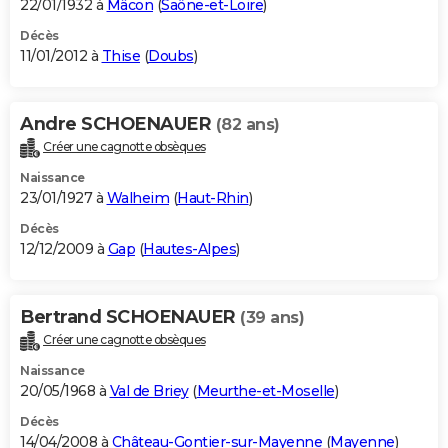
22/01/1932 à
Mâcon
(
Saône-et-Loire
)
Décès
11/01/2012 à
Thise
(
Doubs
)
Andre SCHOENAUER
(82 ans)
Créer une cagnotte obsèques
Naissance
23/01/1927 à
Walheim
(
Haut-Rhin
)
Décès
12/12/2009 à
Gap
(
Hautes-Alpes
)
Bertrand SCHOENAUER
(39 ans)
Créer une cagnotte obsèques
Naissance
20/05/1968 à
Val de Briey
(
Meurthe-et-Moselle
)
Décès
14/04/2008 à
Château-Gontier-sur-Mayenne
(
Mayenne
)