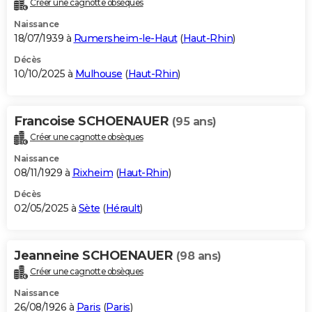
Créer une cagnotte obsèques
City break
Voyage de noces
Climat
Destinations
Voyage nature
Forum
+
PHOTO
Naissance
18/07/1939 à
Rumersheim-le-Haut
(
Haut-Rhin
)
GUIDES D'ACHAT
Décès
10/10/2025 à
Mulhouse
(
Haut-Rhin
)
BONS PLANS
CARTE DE VOEUX
Francoise SCHOENAUER
(95 ans)
Carte Bonne année
Carte Pâques
Carte de Noël
Carte Saint-Valentin
Carte d'anniversaire
DICTIONNAIRE
Créer une cagnotte obsèques
Biographies
Expressions
Dictionnaire
Citations
Proverbes
PROGRAMME TV
Naissance
08/11/1929 à
Rixheim
(
Haut-Rhin
)
COPAINS D'AVANT
Décès
02/05/2025 à
Sète
(
Hérault
)
Se connecter
Collèges
Universités
Service militaire
S'inscrire
Lycées
Primaires
Entreprises
Avis de recherche
AVIS DE DÉCÈS
FORUM
Jeanneine SCHOENAUER
(98 ans)
Lifestyle
Sport
Television
Cinema
Bricolage
Culture
Auto
Voyage
Créer une cagnotte obsèques
Naissance
26/08/1926 à
Paris
(
Paris
)