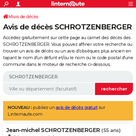
ACTUALITÉS
Connexion
S'inscrire
Avis de décès
Rechercher
Société
Education
Villes
Politique
Faits Divers
Monde
+
SPORT
Avis de décès SCHROTZENBERGER
Football
Cyclisme
Forum
Coupe du monde 2026
Tennis
Rugby
CULTURE
Accédez gratuitement sur cette page au carnet des décès des
TNT
Cinéma
Musique
Programme TV
Streaming
Sorties cinéma
+
SCHROTZENBERGER. Vous pouvez affiner votre recherche ou
FINANCE
trouver un avis de décès ou un avis d'obsèques plus ancien en
Impôts
Immobilier
Banque
Crédit
Retraite
Epargne
Risques naturels par ville
Assurance
AUTO
tapant le nom d'un défunt et/ou le nom ou le code postal d'une
commune dans le moteur de recherche ci-dessous.
Réserver un essai
Berlines
Forum auto
Essais
Citadines
SUV
+
HIGH-TECH
Meilleur smartphone
Ordinateurs
Guide high-tech
Mobiles
Internet
Jeux vidéo
+
BRICOLAGE
Aménagement intérieur
Cuisine
Jardinage
+
Forum
Extérieur
Salle de bains
Rangement
WEEK-END
Escapades
Expositions
Week-end nature
Guides de France
Patrimoine
Musées
+
LIFESTYLE
NOUVEAU :
publiez un
avis de décès gratuit
sur
Linternaute.com
Bien-être
Mode
+
Art de vivre
Loisirs
Modes de vie
SANTE
Jean-michel SCHROTZENBERGER
Guide de la santé
Médicaments
+
Alimentation
Maladies
Sommeil
(55 ans)
VOYAGE