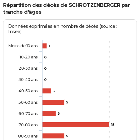
Répartition des décès de SCHROTZENBERGER par
tranche d'âges
Données exprimées en nombre de décès (source :
Insee)
Moins de 10 ans
1
10-20 ans
0
20-30 ans
0
30-40 ans
0
40-50 ans
2
50-60 ans
5
60-70 ans
3
70-80 ans
15
80-90 ans
5