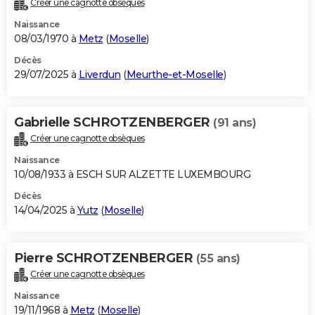
Créer une cagnotte obsèques
City break
Voyage de noces
Climat
Destinations
Voyage nature
Forum
+
PHOTO
Naissance
08/03/1970 à
Metz
(
Moselle
)
GUIDES D'ACHAT
Décès
29/07/2025 à
Liverdun
(
Meurthe-et-Moselle
)
BONS PLANS
CARTE DE VOEUX
Gabrielle SCHROTZENBERGER
(91 ans)
Carte Bonne année
Carte Pâques
Carte de Noël
Carte Saint-Valentin
Carte d'anniversaire
DICTIONNAIRE
Créer une cagnotte obsèques
Biographies
Expressions
Dictionnaire
Citations
Proverbes
PROGRAMME TV
Naissance
10/08/1933 à ESCH SUR ALZETTE LUXEMBOURG
COPAINS D'AVANT
Décès
14/04/2025 à
Yutz
(
Moselle
)
Se connecter
Collèges
Universités
Service militaire
S'inscrire
Lycées
Primaires
Entreprises
Avis de recherche
AVIS DE DÉCÈS
FORUM
Pierre SCHROTZENBERGER
(55 ans)
Lifestyle
Sport
Television
Cinema
Bricolage
Culture
Auto
Voyage
Créer une cagnotte obsèques
Naissance
19/11/1968 à
Metz
(
Moselle
)