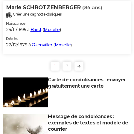
Marie SCHROTZENBERGER
(84 ans)
Créer une cagnotte obsèques
Naissance
24/11/1895 à
Barst
(
Moselle
)
Décès
22/12/1979 à
Guenviller
(
Moselle
)
1
2
Carte de condoléances : envoyer
gratuitement une carte
Message de condoléances :
exemples de textes et modèle de
courrier