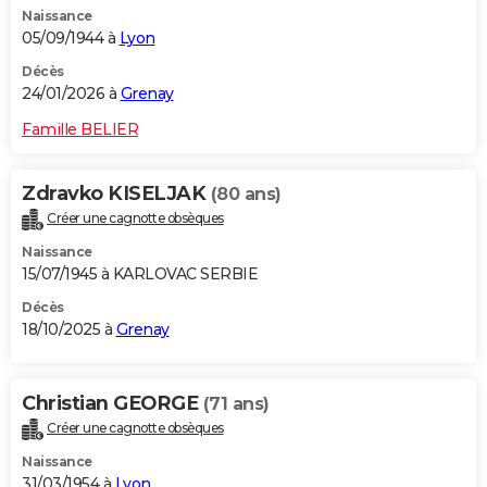
Naissance
City break
Voyage de noces
Climat
Destinations
Voyage nature
Forum
+
PHOTO
05/09/1944 à
Lyon
GUIDES D'ACHAT
Décès
24/01/2026 à
Grenay
BONS PLANS
Famille BELIER
CARTE DE VOEUX
Zdravko KISELJAK
(80 ans)
Carte Bonne année
Carte Pâques
Carte de Noël
Carte Saint-Valentin
Carte d'anniversaire
DICTIONNAIRE
Créer une cagnotte obsèques
Biographies
Expressions
Dictionnaire
Citations
Proverbes
PROGRAMME TV
Naissance
15/07/1945 à KARLOVAC SERBIE
COPAINS D'AVANT
Décès
18/10/2025 à
Grenay
Se connecter
Collèges
Universités
Service militaire
S'inscrire
Lycées
Primaires
Entreprises
Avis de recherche
AVIS DE DÉCÈS
FORUM
Christian GEORGE
(71 ans)
Lifestyle
Sport
Television
Cinema
Bricolage
Culture
Auto
Voyage
Créer une cagnotte obsèques
Naissance
31/03/1954 à
Lyon