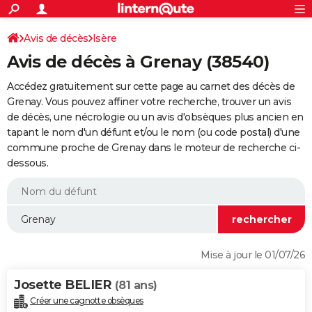
ACTUALITÉS
Connexion
S'inscrire
Avis de décès
Isère
Rechercher
Société
Education
Villes
Politique
Faits Divers
Monde
+
SPORT
Avis de décès à Grenay (38540)
Football
Cyclisme
Forum
Coupe du monde 2026
Tennis
Rugby
CULTURE
Accédez gratuitement sur cette page au carnet des décès de
TNT
Cinéma
Musique
Programme TV
Streaming
Sorties cinéma
+
Grenay. Vous pouvez affiner votre recherche, trouver un avis
FINANCE
de décès, une nécrologie ou un avis d'obsèques plus ancien en
Impôts
Immobilier
Banque
Crédit
Retraite
Epargne
Risques naturels par ville
Assurance
AUTO
tapant le nom d'un défunt et/ou le nom (ou code postal) d'une
commune proche de Grenay dans le moteur de recherche ci-
Réserver un essai
Berlines
Forum auto
Essais
Citadines
SUV
+
HIGH-TECH
dessous.
Meilleur smartphone
Ordinateurs
Guide high-tech
Mobiles
Internet
Jeux vidéo
+
BRICOLAGE
Aménagement intérieur
Cuisine
Jardinage
+
Forum
Extérieur
Salle de bains
Rangement
WEEK-END
Escapades
Expositions
Week-end nature
Guides de France
Patrimoine
Musées
+
LIFESTYLE
Mise à jour le 01/07/26
Bien-être
Mode
+
Art de vivre
Loisirs
Modes de vie
SANTE
Josette BELIER
(81 ans)
Guide de la santé
Médicaments
+
Alimentation
Maladies
Sommeil
VOYAGE
Créer une cagnotte obsèques