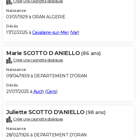
Créer une cagnotte obsèques
City break
Voyage de noces
Climat
Destinations
Voyage nature
Forum
+
PHOTO
Naissance
01/01/1929 à ORAN ALGERIE
GUIDES D'ACHAT
Décès
17/12/2025 à
Cavalaire-sur-Mer
(
Var
)
BONS PLANS
CARTE DE VOEUX
Marie SCOTTO D ANIELLO
(86 ans)
Carte Bonne année
Carte Pâques
Carte de Noël
Carte Saint-Valentin
Carte d'anniversaire
DICTIONNAIRE
Créer une cagnotte obsèques
Biographies
Expressions
Dictionnaire
Citations
Proverbes
PROGRAMME TV
Naissance
09/04/1939 à DEPARTEMENT D'ORAN
COPAINS D'AVANT
Décès
21/07/2025 à
Auch
(
Gers
)
Se connecter
Collèges
Universités
Service militaire
S'inscrire
Lycées
Primaires
Entreprises
Avis de recherche
AVIS DE DÉCÈS
FORUM
Juliette SCOTTO D'ANIELLO
(98 ans)
Lifestyle
Sport
Television
Cinema
Bricolage
Culture
Auto
Voyage
Créer une cagnotte obsèques
Naissance
28/02/1926 à DEPARTEMENT D'ORAN