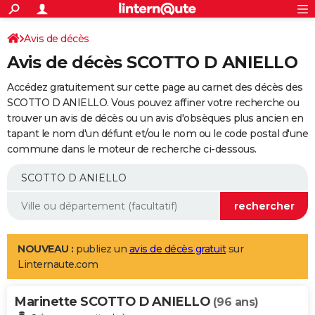
ACTUALITÉS
Connexion
S'inscrire
Avis de décès
Rechercher
Société
Education
Villes
Politique
Faits Divers
Monde
+
SPORT
Avis de décès SCOTTO D ANIELLO
Football
Cyclisme
Forum
Coupe du monde 2026
Tennis
Rugby
CULTURE
Accédez gratuitement sur cette page au carnet des décès des
TNT
Cinéma
Musique
Programme TV
Streaming
Sorties cinéma
+
SCOTTO D ANIELLO. Vous pouvez affiner votre recherche ou
FINANCE
trouver un avis de décès ou un avis d'obsèques plus ancien en
Impôts
Immobilier
Banque
Crédit
Retraite
Epargne
Risques naturels par ville
Assurance
AUTO
tapant le nom d'un défunt et/ou le nom ou le code postal d'une
commune dans le moteur de recherche ci-dessous.
Réserver un essai
Berlines
Forum auto
Essais
Citadines
SUV
+
HIGH-TECH
Meilleur smartphone
Ordinateurs
Guide high-tech
Mobiles
Internet
Jeux vidéo
+
BRICOLAGE
Aménagement intérieur
Cuisine
Jardinage
+
Forum
Extérieur
Salle de bains
Rangement
WEEK-END
Escapades
Expositions
Week-end nature
Guides de France
Patrimoine
Musées
+
LIFESTYLE
NOUVEAU :
publiez un
avis de décès gratuit
sur
Linternaute.com
Bien-être
Mode
+
Art de vivre
Loisirs
Modes de vie
SANTE
Marinette SCOTTO D ANIELLO
Guide de la santé
Médicaments
+
Alimentation
Maladies
Sommeil
(96 ans)
VOYAGE