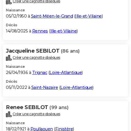
Créer une cagnotte obsèques
City break
Voyage de noces
Climat
Destinations
Voyage nature
Forum
+
PHOTO
Naissance
05/12/1950 à
Saint-Méen-le-Grand
(
Ille-et-Vilaine
)
GUIDES D'ACHAT
Décès
14/08/2025 à
Rennes
(
Ille-et-Vilaine
)
BONS PLANS
CARTE DE VOEUX
Jacqueline SEBILOT
(86 ans)
Carte Bonne année
Carte Pâques
Carte de Noël
Carte Saint-Valentin
Carte d'anniversaire
DICTIONNAIRE
Créer une cagnotte obsèques
Biographies
Expressions
Dictionnaire
Citations
Proverbes
PROGRAMME TV
Naissance
26/04/1936 à
Trignac
(
Loire-Atlantique
)
COPAINS D'AVANT
Décès
05/11/2022 à
Saint-Nazaire
(
Loire-Atlantique
)
Se connecter
Collèges
Universités
Service militaire
S'inscrire
Lycées
Primaires
Entreprises
Avis de recherche
AVIS DE DÉCÈS
FORUM
Renee SEBILOT
(99 ans)
Lifestyle
Sport
Television
Cinema
Bricolage
Culture
Auto
Voyage
Créer une cagnotte obsèques
Naissance
18/02/1921 à
Poullaouen
(
Finistère
)