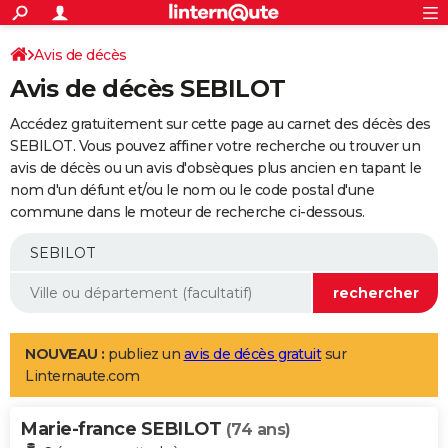
ACTUALITÉS
Connexion
S'inscrire
Avis de décès
Rechercher
Société
Education
Villes
Politique
Faits Divers
Monde
+
SPORT
Avis de décès SEBILOT
Football
Cyclisme
Forum
Coupe du monde 2026
Tennis
Rugby
CULTURE
Accédez gratuitement sur cette page au carnet des décès des
TNT
Cinéma
Musique
Programme TV
Streaming
Sorties cinéma
+
SEBILOT. Vous pouvez affiner votre recherche ou trouver un
FINANCE
avis de décès ou un avis d'obsèques plus ancien en tapant le
Impôts
Immobilier
Banque
Crédit
Retraite
Epargne
Risques naturels par ville
Assurance
AUTO
nom d'un défunt et/ou le nom ou le code postal d'une
commune dans le moteur de recherche ci-dessous.
Réserver un essai
Berlines
Forum auto
Essais
Citadines
SUV
+
HIGH-TECH
Meilleur smartphone
Ordinateurs
Guide high-tech
Mobiles
Internet
Jeux vidéo
+
BRICOLAGE
Aménagement intérieur
Cuisine
Jardinage
+
Forum
Extérieur
Salle de bains
Rangement
WEEK-END
Escapades
Expositions
Week-end nature
Guides de France
Patrimoine
Musées
+
LIFESTYLE
NOUVEAU :
publiez un
avis de décès gratuit
sur
Linternaute.com
Bien-être
Mode
+
Art de vivre
Loisirs
Modes de vie
SANTE
Marie-france SEBILOT
Guide de la santé
Médicaments
+
Alimentation
Maladies
Sommeil
(74 ans)
VOYAGE