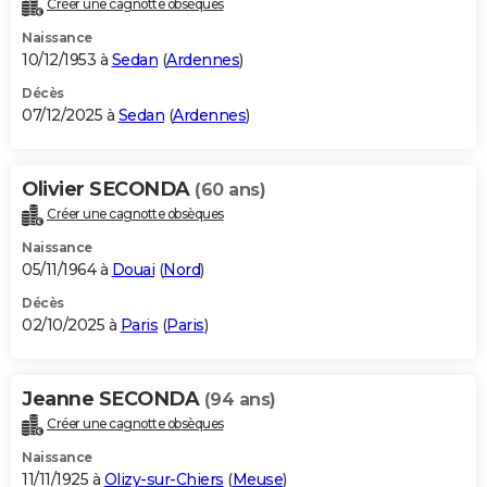
Créer une cagnotte obsèques
City break
Voyage de noces
Climat
Destinations
Voyage nature
Forum
+
PHOTO
Naissance
10/12/1953 à
Sedan
(
Ardennes
)
GUIDES D'ACHAT
Décès
07/12/2025 à
Sedan
(
Ardennes
)
BONS PLANS
CARTE DE VOEUX
Olivier SECONDA
(60 ans)
Carte Bonne année
Carte Pâques
Carte de Noël
Carte Saint-Valentin
Carte d'anniversaire
DICTIONNAIRE
Créer une cagnotte obsèques
Biographies
Expressions
Dictionnaire
Citations
Proverbes
PROGRAMME TV
Naissance
05/11/1964 à
Douai
(
Nord
)
COPAINS D'AVANT
Décès
02/10/2025 à
Paris
(
Paris
)
Se connecter
Collèges
Universités
Service militaire
S'inscrire
Lycées
Primaires
Entreprises
Avis de recherche
AVIS DE DÉCÈS
FORUM
Jeanne SECONDA
(94 ans)
Lifestyle
Sport
Television
Cinema
Bricolage
Culture
Auto
Voyage
Créer une cagnotte obsèques
Naissance
11/11/1925 à
Olizy-sur-Chiers
(
Meuse
)