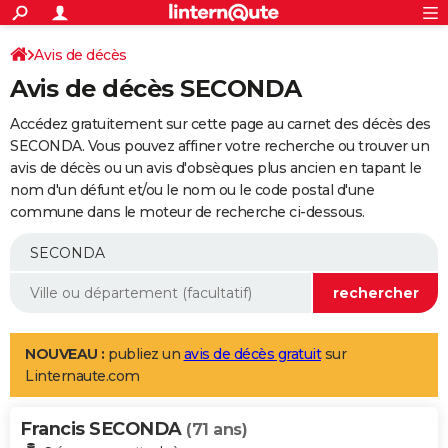
ACTUALITÉS
Connexion
S'inscrire
Avis de décès
Rechercher
Société
Education
Villes
Politique
Faits Divers
Monde
+
SPORT
Avis de décès SECONDA
Football
Cyclisme
Forum
Coupe du monde 2026
Tennis
Rugby
CULTURE
Accédez gratuitement sur cette page au carnet des décès des
TNT
Cinéma
Musique
Programme TV
Streaming
Sorties cinéma
+
SECONDA. Vous pouvez affiner votre recherche ou trouver un
FINANCE
avis de décès ou un avis d'obsèques plus ancien en tapant le
Impôts
Immobilier
Banque
Crédit
Retraite
Epargne
Risques naturels par ville
Assurance
AUTO
nom d'un défunt et/ou le nom ou le code postal d'une
commune dans le moteur de recherche ci-dessous.
Réserver un essai
Berlines
Forum auto
Essais
Citadines
SUV
+
HIGH-TECH
Meilleur smartphone
Ordinateurs
Guide high-tech
Mobiles
Internet
Jeux vidéo
+
BRICOLAGE
Aménagement intérieur
Cuisine
Jardinage
+
Forum
Extérieur
Salle de bains
Rangement
WEEK-END
Escapades
Expositions
Week-end nature
Guides de France
Patrimoine
Musées
+
LIFESTYLE
NOUVEAU :
publiez un
avis de décès gratuit
sur
Linternaute.com
Bien-être
Mode
+
Art de vivre
Loisirs
Modes de vie
SANTE
Francis SECONDA
Guide de la santé
Médicaments
+
Alimentation
Maladies
Sommeil
(71 ans)
VOYAGE