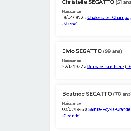
Christelle SEGATTO
(51 ans
Naissance
19/04/1972 à
Châlons-en-Champa
(
Marne
)
Elvio SEGATTO
(99 ans)
Naissance
22/12/1922 à
Romans-sur-Isère
(
D
Beatrice SEGATTO
(78 ans
Naissance
03/07/1943 à
Sainte-Foy-la-Grande
(
Gironde
)