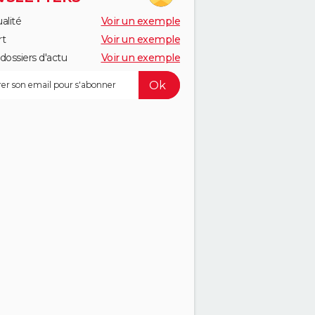
alité
Voir un exemple
rt
Voir un exemple
dossiers d'actu
Voir un exemple