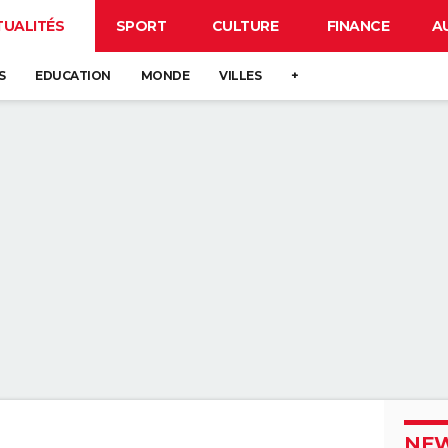
TUALITÉS
SPORT
CULTURE
FINANCE
A
S
EDUCATION
MONDE
VILLES
+
NEW