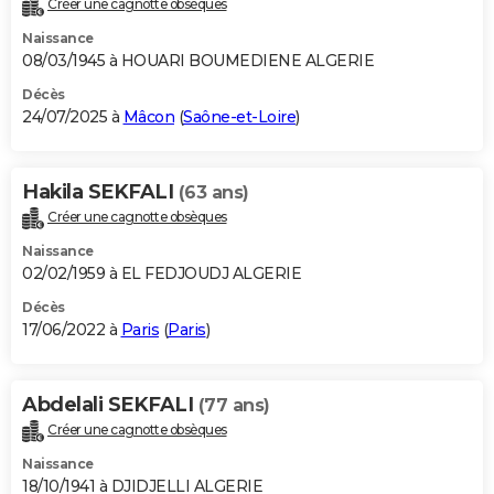
Créer une cagnotte obsèques
City break
Voyage de noces
Climat
Destinations
Voyage nature
Forum
+
PHOTO
Naissance
08/03/1945 à HOUARI BOUMEDIENE ALGERIE
GUIDES D'ACHAT
Décès
24/07/2025 à
Mâcon
(
Saône-et-Loire
)
BONS PLANS
CARTE DE VOEUX
Hakila SEKFALI
(63 ans)
Carte Bonne année
Carte Pâques
Carte de Noël
Carte Saint-Valentin
Carte d'anniversaire
DICTIONNAIRE
Créer une cagnotte obsèques
Biographies
Expressions
Dictionnaire
Citations
Proverbes
PROGRAMME TV
Naissance
02/02/1959 à EL FEDJOUDJ ALGERIE
COPAINS D'AVANT
Décès
17/06/2022 à
Paris
(
Paris
)
Se connecter
Collèges
Universités
Service militaire
S'inscrire
Lycées
Primaires
Entreprises
Avis de recherche
AVIS DE DÉCÈS
FORUM
Abdelali SEKFALI
(77 ans)
Lifestyle
Sport
Television
Cinema
Bricolage
Culture
Auto
Voyage
Créer une cagnotte obsèques
Naissance
18/10/1941 à DJIDJELLI ALGERIE