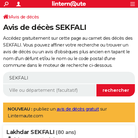
ACTUALITÉS
Connexion
S'inscrire
Avis de décès
Rechercher
Société
Education
Villes
Politique
Faits Divers
Monde
+
SPORT
Avis de décès SEKFALI
Football
Cyclisme
Forum
Coupe du monde 2026
Tennis
Rugby
CULTURE
Accédez gratuitement sur cette page au carnet des décès des
TNT
Cinéma
Musique
Programme TV
Streaming
Sorties cinéma
+
SEKFALI. Vous pouvez affiner votre recherche ou trouver un
FINANCE
avis de décès ou un avis d'obsèques plus ancien en tapant le
Impôts
Immobilier
Banque
Crédit
Retraite
Epargne
Risques naturels par ville
Assurance
AUTO
nom d'un défunt et/ou le nom ou le code postal d'une
commune dans le moteur de recherche ci-dessous.
Réserver un essai
Berlines
Forum auto
Essais
Citadines
SUV
+
HIGH-TECH
Meilleur smartphone
Ordinateurs
Guide high-tech
Mobiles
Internet
Jeux vidéo
+
BRICOLAGE
Aménagement intérieur
Cuisine
Jardinage
+
Forum
Extérieur
Salle de bains
Rangement
WEEK-END
Escapades
Expositions
Week-end nature
Guides de France
Patrimoine
Musées
+
LIFESTYLE
NOUVEAU :
publiez un
avis de décès gratuit
sur
Linternaute.com
Bien-être
Mode
+
Art de vivre
Loisirs
Modes de vie
SANTE
Lakhdar SEKFALI
Guide de la santé
Médicaments
+
Alimentation
Maladies
Sommeil
(80 ans)
VOYAGE