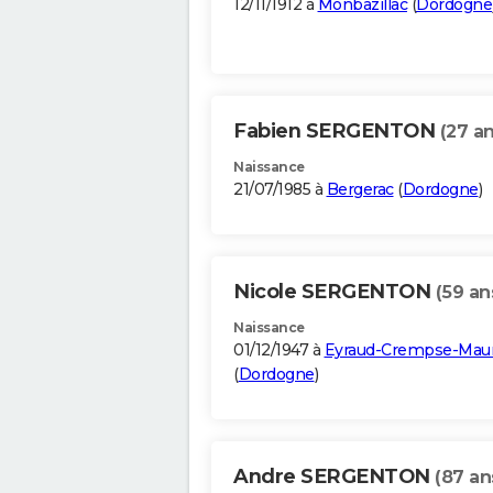
12/11/1912 à
Monbazillac
(
Dordogne
Fabien SERGENTON
(27 an
Naissance
21/07/1985 à
Bergerac
(
Dordogne
)
Nicole SERGENTON
(59 an
Naissance
01/12/1947 à
Eyraud-Crempse-Mau
(
Dordogne
)
Andre SERGENTON
(87 an