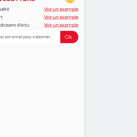
alité
Voir un exemple
rt
Voir un exemple
dossiers d'actu
Voir un exemple