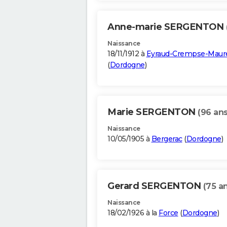
Anne-marie SERGENTON
Naissance
18/11/1912 à
Eyraud-Crempse-Maur
(
Dordogne
)
Marie SERGENTON
(96 ans
Naissance
10/05/1905 à
Bergerac
(
Dordogne
)
Gerard SERGENTON
(75 a
Naissance
18/02/1926 à la
Force
(
Dordogne
)