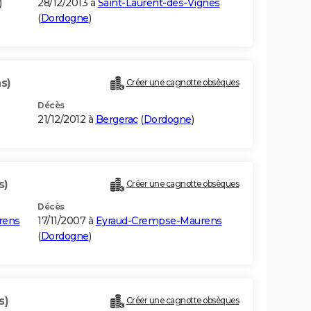
)
28/12/2013 à
Saint-Laurent-des-Vignes
(
Dordogne
)
s)
Créer une cagnotte obsèques
Décès
21/12/2012 à
Bergerac
(
Dordogne
)
s)
Créer une cagnotte obsèques
Décès
rens
17/11/2007 à
Eyraud-Crempse-Maurens
(
Dordogne
)
s)
Créer une cagnotte obsèques