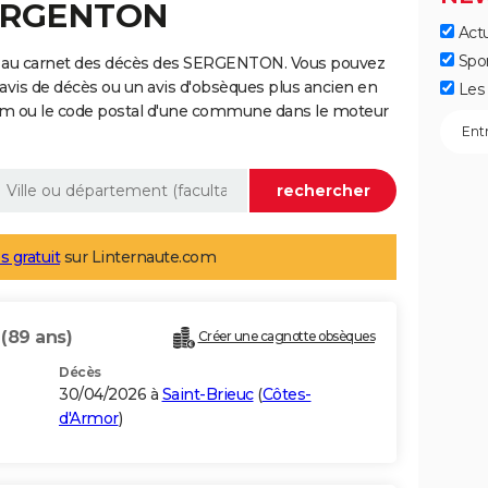
SERGENTON
Actu
Spo
e au carnet des décès des SERGENTON. Vous pouvez
 avis de décès ou un avis d'obsèques plus ancien en
Les 
nom ou le code postal d'une commune dans le moteur
s gratuit
sur Linternaute.com
N
(89 ans)
Créer une cagnotte obsèques
Décès
30/04/2026 à
Saint-Brieuc
(
Côtes-
d'Armor
)