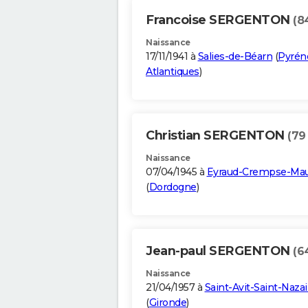
Francoise SERGENTON
(8
Naissance
17/11/1941 à
Salies-de-Béarn
(
Pyrén
Atlantiques
)
Christian SERGENTON
(79
Naissance
07/04/1945 à
Eyraud-Crempse-Ma
(
Dordogne
)
Jean-paul SERGENTON
(6
Naissance
21/04/1957 à
Saint-Avit-Saint-Nazai
(
Gironde
)