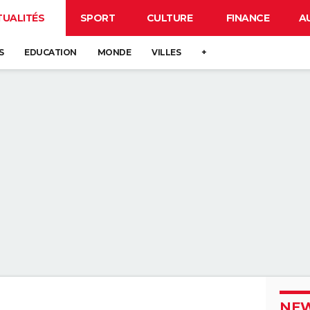
TUALITÉS
SPORT
CULTURE
FINANCE
A
S
EDUCATION
MONDE
VILLES
+
NEW