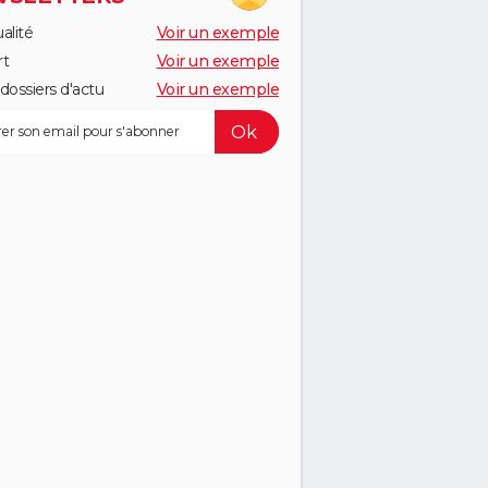
alité
Voir un exemple
rt
Voir un exemple
dossiers d'actu
Voir un exemple