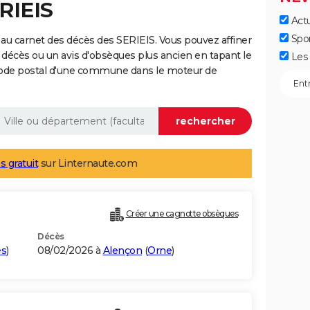
RIEIS
Actu
Spo
au carnet des décès des SERIEIS. Vous pouvez affiner
 décès ou un avis d'obsèques plus ancien en tapant le
Les 
code postal d'une commune dans le moteur de
s gratuit
sur Linternaute.com
Créer une cagnotte obsèques
Décès
es
)
08/02/2026 à
Alençon
(
Orne
)