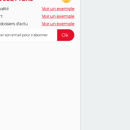
alité
Voir un exemple
rt
Voir un exemple
dossiers d'actu
Voir un exemple