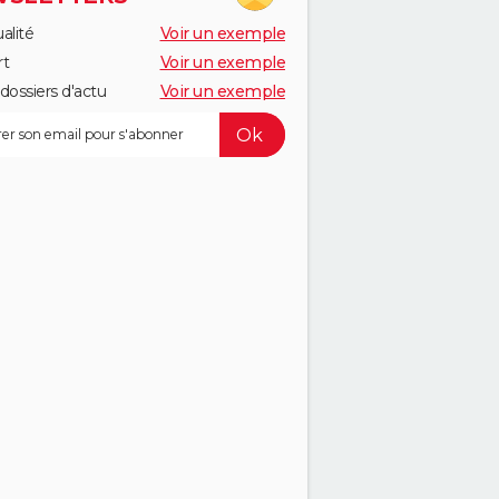
alité
Voir un exemple
rt
Voir un exemple
dossiers d'actu
Voir un exemple