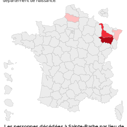
département de naissance.
Les personnes décédées à Sainte-Barbe par lieu de 