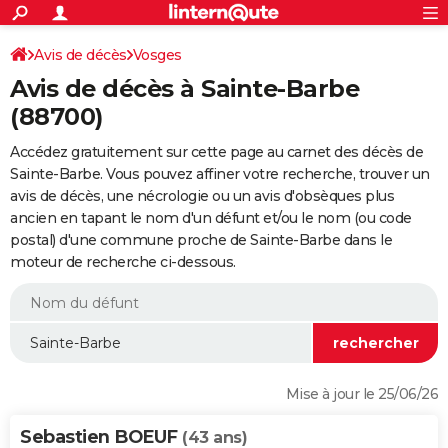
ACTUALITÉS
Connexion
S'inscrire
Avis de décès
Vosges
Rechercher
Société
Education
Villes
Politique
Faits Divers
Monde
+
SPORT
Avis de décès à Sainte-Barbe
Football
Cyclisme
Forum
Coupe du monde 2026
Tennis
Rugby
CULTURE
(88700)
TNT
Cinéma
Musique
Programme TV
Streaming
Sorties cinéma
+
FINANCE
Accédez gratuitement sur cette page au carnet des décès de
Sainte-Barbe. Vous pouvez affiner votre recherche, trouver un
Impôts
Immobilier
Banque
Crédit
Retraite
Epargne
Risques naturels par ville
Assurance
AUTO
avis de décès, une nécrologie ou un avis d'obsèques plus
ancien en tapant le nom d'un défunt et/ou le nom (ou code
Réserver un essai
Berlines
Forum auto
Essais
Citadines
SUV
+
HIGH-TECH
postal) d'une commune proche de Sainte-Barbe dans le
moteur de recherche ci-dessous.
Meilleur smartphone
Ordinateurs
Guide high-tech
Mobiles
Internet
Jeux vidéo
+
BRICOLAGE
Aménagement intérieur
Cuisine
Jardinage
+
Forum
Extérieur
Salle de bains
Rangement
WEEK-END
Escapades
Expositions
Week-end nature
Guides de France
Patrimoine
Musées
+
LIFESTYLE
Bien-être
Mode
+
Art de vivre
Loisirs
Modes de vie
SANTE
Mise à jour le 25/06/26
Guide de la santé
Médicaments
+
Alimentation
Maladies
Sommeil
VOYAGE
Sebastien BOEUF
(43 ans)