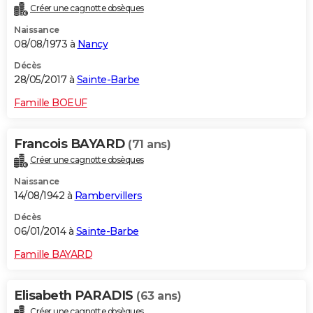
Créer une cagnotte obsèques
City break
Voyage de noces
Climat
Destinations
Voyage nature
Forum
+
PHOTO
Naissance
08/08/1973 à
Nancy
GUIDES D'ACHAT
Décès
BONS PLANS
28/05/2017 à
Sainte-Barbe
CARTE DE VOEUX
Famille BOEUF
Carte Bonne année
Carte Pâques
Carte de Noël
Carte Saint-Valentin
Carte d'anniversaire
DICTIONNAIRE
Francois BAYARD
(71 ans)
Biographies
Expressions
Dictionnaire
Citations
Proverbes
PROGRAMME TV
Créer une cagnotte obsèques
Naissance
COPAINS D'AVANT
14/08/1942 à
Rambervillers
Se connecter
Collèges
Universités
Service militaire
S'inscrire
Lycées
Primaires
Entreprises
Avis de recherche
AVIS DE DÉCÈS
Décès
06/01/2014 à
Sainte-Barbe
FORUM
Famille BAYARD
Lifestyle
Sport
Television
Cinema
Bricolage
Culture
Auto
Voyage
Elisabeth PARADIS
(63 ans)
Créer une cagnotte obsèques