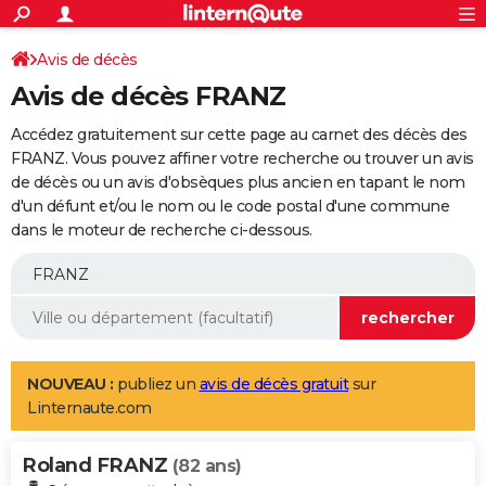
ACTUALITÉS
Connexion
S'inscrire
Avis de décès
Rechercher
Société
Education
Villes
Politique
Faits Divers
Monde
+
SPORT
Avis de décès FRANZ
Football
Cyclisme
Forum
Coupe du monde 2026
Tennis
Rugby
CULTURE
Accédez gratuitement sur cette page au carnet des décès des
TNT
Cinéma
Musique
Programme TV
Streaming
Sorties cinéma
+
FRANZ. Vous pouvez affiner votre recherche ou trouver un avis
FINANCE
de décès ou un avis d'obsèques plus ancien en tapant le nom
Impôts
Immobilier
Banque
Crédit
Retraite
Epargne
Risques naturels par ville
Assurance
AUTO
d'un défunt et/ou le nom ou le code postal d'une commune
dans le moteur de recherche ci-dessous.
Réserver un essai
Berlines
Forum auto
Essais
Citadines
SUV
+
HIGH-TECH
Meilleur smartphone
Ordinateurs
Guide high-tech
Mobiles
Internet
Jeux vidéo
+
BRICOLAGE
Aménagement intérieur
Cuisine
Jardinage
+
Forum
Extérieur
Salle de bains
Rangement
WEEK-END
Escapades
Expositions
Week-end nature
Guides de France
Patrimoine
Musées
+
LIFESTYLE
NOUVEAU :
publiez un
avis de décès gratuit
sur
Linternaute.com
Bien-être
Mode
+
Art de vivre
Loisirs
Modes de vie
SANTE
Roland FRANZ
Guide de la santé
Médicaments
+
Alimentation
Maladies
Sommeil
(82 ans)
VOYAGE