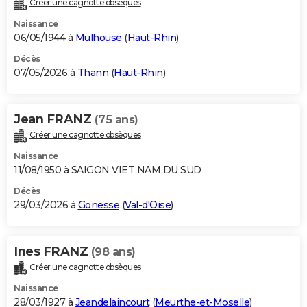
Créer une cagnotte obsèques
City break
Voyage de noces
Climat
Destinations
Voyage nature
Forum
+
PHOTO
Naissance
06/05/1944 à
Mulhouse
(
Haut-Rhin
)
GUIDES D'ACHAT
Décès
07/05/2026 à
Thann
(
Haut-Rhin
)
BONS PLANS
CARTE DE VOEUX
Jean FRANZ
(75 ans)
Carte Bonne année
Carte Pâques
Carte de Noël
Carte Saint-Valentin
Carte d'anniversaire
DICTIONNAIRE
Créer une cagnotte obsèques
Biographies
Expressions
Dictionnaire
Citations
Proverbes
PROGRAMME TV
Naissance
11/08/1950 à SAIGON VIET NAM DU SUD
COPAINS D'AVANT
Décès
29/03/2026 à
Gonesse
(
Val-d'Oise
)
Se connecter
Collèges
Universités
Service militaire
S'inscrire
Lycées
Primaires
Entreprises
Avis de recherche
AVIS DE DÉCÈS
FORUM
Ines FRANZ
(98 ans)
Lifestyle
Sport
Television
Cinema
Bricolage
Culture
Auto
Voyage
Créer une cagnotte obsèques
Naissance
28/03/1927 à
Jeandelaincourt
(
Meurthe-et-Moselle
)