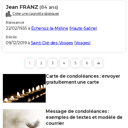
Jean FRANZ
(84 ans)
Créer une cagnotte obsèques
Naissance
22/02/1935 à
Échenoz-la-Méline
(
Haute-Saône
)
Décès
09/12/2019 à
Saint-Dié-des-Vosges
(
Vosges
)
1
2
3
4
5
6
Carte de condoléances : envoyer
gratuitement une carte
Message de condoléances :
exemples de textes et modèle de
courrier