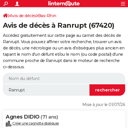
ACTUALITÉS
Connexion
S'inscrire
Avis de décès
Bas-Rhin
Rechercher
Société
Education
Villes
Politique
Faits Divers
Monde
+
SPORT
Avis de décès à Ranrupt (67420)
Football
Cyclisme
Forum
Coupe du monde 2026
Tennis
Rugby
CULTURE
Accédez gratuitement sur cette page au carnet des décès de
TNT
Cinéma
Musique
Programme TV
Streaming
Sorties cinéma
+
Ranrupt. Vous pouvez affiner votre recherche, trouver un avis
FINANCE
de décès, une nécrologie ou un avis d'obsèques plus ancien en
Impôts
Immobilier
Banque
Crédit
Retraite
Epargne
Risques naturels par ville
Assurance
AUTO
tapant le nom d'un défunt et/ou le nom (ou code postal) d'une
commune proche de Ranrupt dans le moteur de recherche
Réserver un essai
Berlines
Forum auto
Essais
Citadines
SUV
+
HIGH-TECH
ci-dessous.
Meilleur smartphone
Ordinateurs
Guide high-tech
Mobiles
Internet
Jeux vidéo
+
BRICOLAGE
Aménagement intérieur
Cuisine
Jardinage
+
Forum
Extérieur
Salle de bains
Rangement
WEEK-END
Escapades
Expositions
Week-end nature
Guides de France
Patrimoine
Musées
+
LIFESTYLE
Mise à jour le 01/07/26
Bien-être
Mode
+
Art de vivre
Loisirs
Modes de vie
SANTE
Agnes DIDIO
(71 ans)
Guide de la santé
Médicaments
+
Alimentation
Maladies
Sommeil
VOYAGE
Créer une cagnotte obsèques