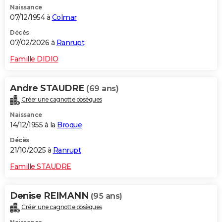
Naissance
City break
Voyage de noces
Climat
Destinations
Voyage nature
Forum
+
PHOTO
07/12/1954 à
Colmar
GUIDES D'ACHAT
Décès
07/02/2026 à
Ranrupt
BONS PLANS
Famille DIDIO
CARTE DE VOEUX
Andre STAUDRE
(69 ans)
Carte Bonne année
Carte Pâques
Carte de Noël
Carte Saint-Valentin
Carte d'anniversaire
DICTIONNAIRE
Créer une cagnotte obsèques
Biographies
Expressions
Dictionnaire
Citations
Proverbes
PROGRAMME TV
Naissance
14/12/1955 à la
Broque
COPAINS D'AVANT
Décès
21/10/2025 à
Ranrupt
Se connecter
Collèges
Universités
Service militaire
S'inscrire
Lycées
Primaires
Entreprises
Avis de recherche
AVIS DE DÉCÈS
Famille STAUDRE
FORUM
Lifestyle
Sport
Television
Cinema
Bricolage
Culture
Auto
Voyage
Denise REIMANN
(95 ans)
Créer une cagnotte obsèques