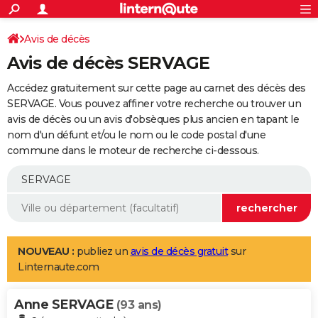
ACTUALITÉS
Connexion
S'inscrire
Avis de décès
Rechercher
Société
Education
Villes
Politique
Faits Divers
Monde
+
SPORT
Avis de décès SERVAGE
Football
Cyclisme
Forum
Coupe du monde 2026
Tennis
Rugby
CULTURE
Accédez gratuitement sur cette page au carnet des décès des
TNT
Cinéma
Musique
Programme TV
Streaming
Sorties cinéma
+
SERVAGE. Vous pouvez affiner votre recherche ou trouver un
FINANCE
avis de décès ou un avis d'obsèques plus ancien en tapant le
Impôts
Immobilier
Banque
Crédit
Retraite
Epargne
Risques naturels par ville
Assurance
AUTO
nom d'un défunt et/ou le nom ou le code postal d'une
commune dans le moteur de recherche ci-dessous.
Réserver un essai
Berlines
Forum auto
Essais
Citadines
SUV
+
HIGH-TECH
Meilleur smartphone
Ordinateurs
Guide high-tech
Mobiles
Internet
Jeux vidéo
+
BRICOLAGE
Aménagement intérieur
Cuisine
Jardinage
+
Forum
Extérieur
Salle de bains
Rangement
WEEK-END
Escapades
Expositions
Week-end nature
Guides de France
Patrimoine
Musées
+
LIFESTYLE
NOUVEAU :
publiez un
avis de décès gratuit
sur
Linternaute.com
Bien-être
Mode
+
Art de vivre
Loisirs
Modes de vie
SANTE
Anne SERVAGE
Guide de la santé
Médicaments
+
Alimentation
Maladies
Sommeil
(93 ans)
VOYAGE