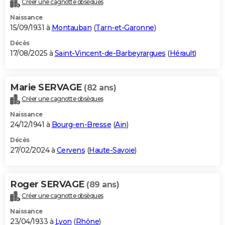
Créer une cagnotte obsèques
City break
Voyage de noces
Climat
Destinations
Voyage nature
Forum
+
PHOTO
Naissance
15/09/1931 à
Montauban
(
Tarn-et-Garonne
)
GUIDES D'ACHAT
Décès
17/08/2025 à
Saint-Vincent-de-Barbeyrargues
(
Hérault
)
BONS PLANS
CARTE DE VOEUX
Marie SERVAGE
(82 ans)
Carte Bonne année
Carte Pâques
Carte de Noël
Carte Saint-Valentin
Carte d'anniversaire
DICTIONNAIRE
Créer une cagnotte obsèques
Biographies
Expressions
Dictionnaire
Citations
Proverbes
PROGRAMME TV
Naissance
24/12/1941 à
Bourg-en-Bresse
(
Ain
)
COPAINS D'AVANT
Décès
27/02/2024 à
Cervens
(
Haute-Savoie
)
Se connecter
Collèges
Universités
Service militaire
S'inscrire
Lycées
Primaires
Entreprises
Avis de recherche
AVIS DE DÉCÈS
FORUM
Roger SERVAGE
(89 ans)
Lifestyle
Sport
Television
Cinema
Bricolage
Culture
Auto
Voyage
Créer une cagnotte obsèques
Naissance
23/04/1933 à
Lyon
(
Rhône
)