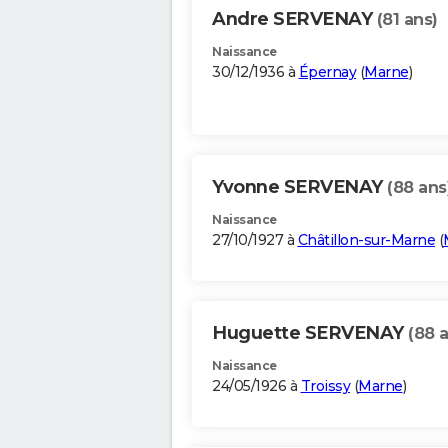
Andre SERVENAY
(81 ans)
Naissance
30/12/1936 à
Épernay
(
Marne
)
Yvonne SERVENAY
(88 ans
Naissance
27/10/1927 à
Châtillon-sur-Marne
(
Huguette SERVENAY
(88 
Naissance
24/05/1926 à
Troissy
(
Marne
)