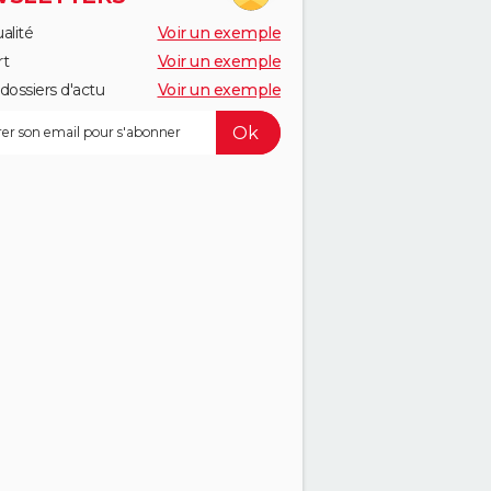
alité
Voir un exemple
rt
Voir un exemple
dossiers d'actu
Voir un exemple