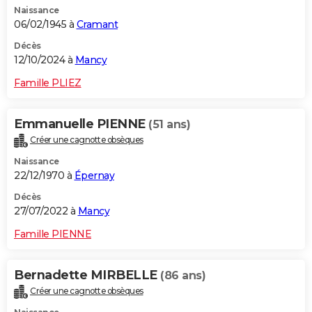
Naissance
City break
Voyage de noces
Climat
Destinations
Voyage nature
Forum
+
PHOTO
06/02/1945 à
Cramant
GUIDES D'ACHAT
Décès
12/10/2024 à
Mancy
BONS PLANS
Famille PLIEZ
CARTE DE VOEUX
Emmanuelle PIENNE
(51 ans)
Carte Bonne année
Carte Pâques
Carte de Noël
Carte Saint-Valentin
Carte d'anniversaire
DICTIONNAIRE
Créer une cagnotte obsèques
Biographies
Expressions
Dictionnaire
Citations
Proverbes
PROGRAMME TV
Naissance
22/12/1970 à
Épernay
COPAINS D'AVANT
Décès
27/07/2022 à
Mancy
Se connecter
Collèges
Universités
Service militaire
S'inscrire
Lycées
Primaires
Entreprises
Avis de recherche
AVIS DE DÉCÈS
Famille PIENNE
FORUM
Lifestyle
Sport
Television
Cinema
Bricolage
Culture
Auto
Voyage
Bernadette MIRBELLE
(86 ans)
Créer une cagnotte obsèques