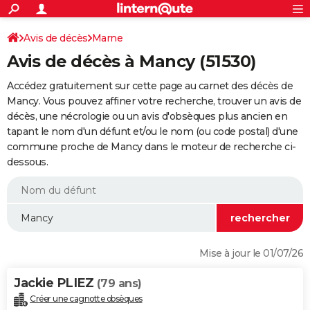
ACTUALITÉS
Connexion
S'inscrire
Avis de décès
Marne
Rechercher
Société
Education
Villes
Politique
Faits Divers
Monde
+
SPORT
Avis de décès à Mancy (51530)
Football
Cyclisme
Forum
Coupe du monde 2026
Tennis
Rugby
CULTURE
Accédez gratuitement sur cette page au carnet des décès de
TNT
Cinéma
Musique
Programme TV
Streaming
Sorties cinéma
+
Mancy. Vous pouvez affiner votre recherche, trouver un avis de
FINANCE
décès, une nécrologie ou un avis d'obsèques plus ancien en
Impôts
Immobilier
Banque
Crédit
Retraite
Epargne
Risques naturels par ville
Assurance
AUTO
tapant le nom d'un défunt et/ou le nom (ou code postal) d'une
commune proche de Mancy dans le moteur de recherche ci-
Réserver un essai
Berlines
Forum auto
Essais
Citadines
SUV
+
HIGH-TECH
dessous.
Meilleur smartphone
Ordinateurs
Guide high-tech
Mobiles
Internet
Jeux vidéo
+
BRICOLAGE
Aménagement intérieur
Cuisine
Jardinage
+
Forum
Extérieur
Salle de bains
Rangement
WEEK-END
Escapades
Expositions
Week-end nature
Guides de France
Patrimoine
Musées
+
LIFESTYLE
Mise à jour le 01/07/26
Bien-être
Mode
+
Art de vivre
Loisirs
Modes de vie
SANTE
Jackie PLIEZ
(79 ans)
Guide de la santé
Médicaments
+
Alimentation
Maladies
Sommeil
VOYAGE
Créer une cagnotte obsèques