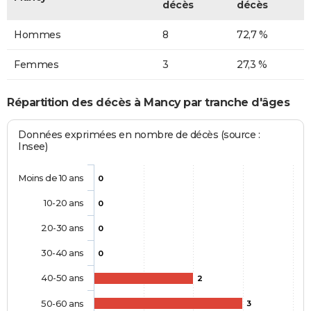
décès
décès
Hommes
8
72,7 %
Femmes
3
27,3 %
Répartition des décès à Mancy par tranche d'âges
Données exprimées en nombre de décès (source :
Insee)
Moins de 10 ans
0
10-20 ans
0
20-30 ans
0
30-40 ans
0
40-50 ans
2
50-60 ans
3