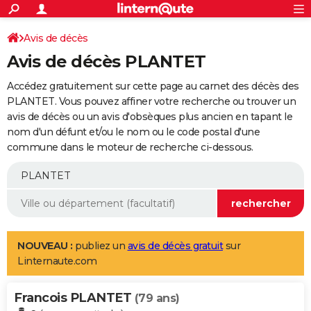
ACTUALITÉS
Connexion
S'inscrire
Avis de décès
Rechercher
Société
Education
Villes
Politique
Faits Divers
Monde
+
SPORT
Avis de décès PLANTET
Football
Cyclisme
Forum
Coupe du monde 2026
Tennis
Rugby
CULTURE
Accédez gratuitement sur cette page au carnet des décès des
TNT
Cinéma
Musique
Programme TV
Streaming
Sorties cinéma
+
PLANTET. Vous pouvez affiner votre recherche ou trouver un
FINANCE
avis de décès ou un avis d'obsèques plus ancien en tapant le
Impôts
Immobilier
Banque
Crédit
Retraite
Epargne
Risques naturels par ville
Assurance
AUTO
nom d'un défunt et/ou le nom ou le code postal d'une
commune dans le moteur de recherche ci-dessous.
Réserver un essai
Berlines
Forum auto
Essais
Citadines
SUV
+
HIGH-TECH
Meilleur smartphone
Ordinateurs
Guide high-tech
Mobiles
Internet
Jeux vidéo
+
BRICOLAGE
Aménagement intérieur
Cuisine
Jardinage
+
Forum
Extérieur
Salle de bains
Rangement
WEEK-END
Escapades
Expositions
Week-end nature
Guides de France
Patrimoine
Musées
+
LIFESTYLE
NOUVEAU :
publiez un
avis de décès gratuit
sur
Linternaute.com
Bien-être
Mode
+
Art de vivre
Loisirs
Modes de vie
SANTE
Francois PLANTET
Guide de la santé
Médicaments
+
Alimentation
Maladies
Sommeil
(79 ans)
VOYAGE