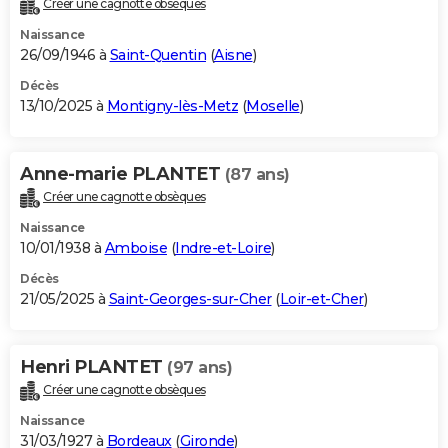
Créer une cagnotte obsèques
City break
Voyage de noces
Climat
Destinations
Voyage nature
Forum
+
PHOTO
Naissance
26/09/1946 à
Saint-Quentin
(
Aisne
)
GUIDES D'ACHAT
Décès
13/10/2025 à
Montigny-lès-Metz
(
Moselle
)
BONS PLANS
CARTE DE VOEUX
Anne-marie PLANTET
(87 ans)
Carte Bonne année
Carte Pâques
Carte de Noël
Carte Saint-Valentin
Carte d'anniversaire
DICTIONNAIRE
Créer une cagnotte obsèques
Biographies
Expressions
Dictionnaire
Citations
Proverbes
PROGRAMME TV
Naissance
10/01/1938 à
Amboise
(
Indre-et-Loire
)
COPAINS D'AVANT
Décès
21/05/2025 à
Saint-Georges-sur-Cher
(
Loir-et-Cher
)
Se connecter
Collèges
Universités
Service militaire
S'inscrire
Lycées
Primaires
Entreprises
Avis de recherche
AVIS DE DÉCÈS
FORUM
Henri PLANTET
(97 ans)
Lifestyle
Sport
Television
Cinema
Bricolage
Culture
Auto
Voyage
Créer une cagnotte obsèques
Naissance
31/03/1927 à
Bordeaux
(
Gironde
)