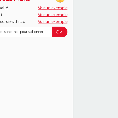
alité
Voir un exemple
rt
Voir un exemple
dossiers d'actu
Voir un exemple