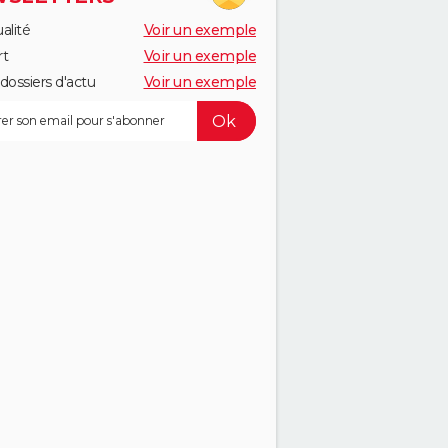
alité
Voir un exemple
rt
Voir un exemple
dossiers d'actu
Voir un exemple