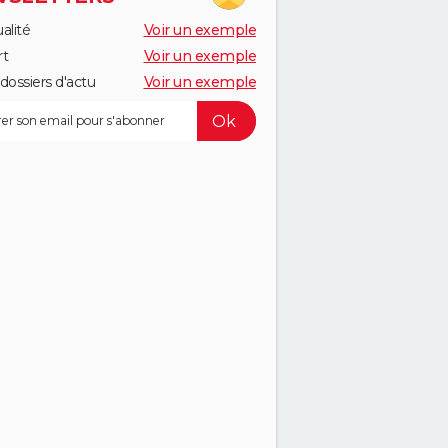
alité
Voir un exemple
rt
Voir un exemple
dossiers d'actu
Voir un exemple