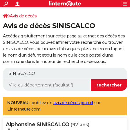
ACTUALITÉS
Connexion
S'inscrire
Avis de décès
Rechercher
Société
Education
Villes
Politique
Faits Divers
Monde
+
SPORT
Avis de décès SINISCALCO
Football
Cyclisme
Forum
Coupe du monde 2026
Tennis
Rugby
CULTURE
Accédez gratuitement sur cette page au carnet des décès des
TNT
Cinéma
Musique
Programme TV
Streaming
Sorties cinéma
+
SINISCALCO. Vous pouvez affiner votre recherche ou trouver
FINANCE
un avis de décès ou un avis d'obsèques plus ancien en tapant
Impôts
Immobilier
Banque
Crédit
Retraite
Epargne
Risques naturels par ville
Assurance
AUTO
le nom d'un défunt et/ou le nom ou le code postal d'une
commune dans le moteur de recherche ci-dessous.
Réserver un essai
Berlines
Forum auto
Essais
Citadines
SUV
+
HIGH-TECH
Meilleur smartphone
Ordinateurs
Guide high-tech
Mobiles
Internet
Jeux vidéo
+
BRICOLAGE
Aménagement intérieur
Cuisine
Jardinage
+
Forum
Extérieur
Salle de bains
Rangement
WEEK-END
Escapades
Expositions
Week-end nature
Guides de France
Patrimoine
Musées
+
LIFESTYLE
NOUVEAU :
publiez un
avis de décès gratuit
sur
Linternaute.com
Bien-être
Mode
+
Art de vivre
Loisirs
Modes de vie
SANTE
Alphonsine SINISCALCO
Guide de la santé
Médicaments
+
Alimentation
Maladies
Sommeil
(97 ans)
VOYAGE