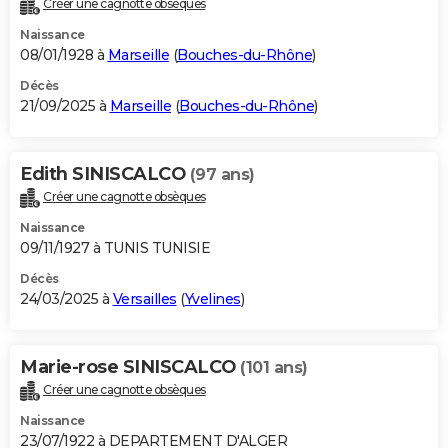
Créer une cagnotte obsèques
City break
Voyage de noces
Climat
Destinations
Voyage nature
Forum
+
PHOTO
Naissance
08/01/1928 à
Marseille
(
Bouches-du-Rhône
)
GUIDES D'ACHAT
Décès
21/09/2025 à
Marseille
(
Bouches-du-Rhône
)
BONS PLANS
CARTE DE VOEUX
Edith SINISCALCO
(97 ans)
Carte Bonne année
Carte Pâques
Carte de Noël
Carte Saint-Valentin
Carte d'anniversaire
DICTIONNAIRE
Créer une cagnotte obsèques
Biographies
Expressions
Dictionnaire
Citations
Proverbes
PROGRAMME TV
Naissance
09/11/1927 à TUNIS TUNISIE
COPAINS D'AVANT
Décès
24/03/2025 à
Versailles
(
Yvelines
)
Se connecter
Collèges
Universités
Service militaire
S'inscrire
Lycées
Primaires
Entreprises
Avis de recherche
AVIS DE DÉCÈS
FORUM
Marie-rose SINISCALCO
(101 ans)
Lifestyle
Sport
Television
Cinema
Bricolage
Culture
Auto
Voyage
Créer une cagnotte obsèques
Naissance
23/07/1922 à DEPARTEMENT D'ALGER