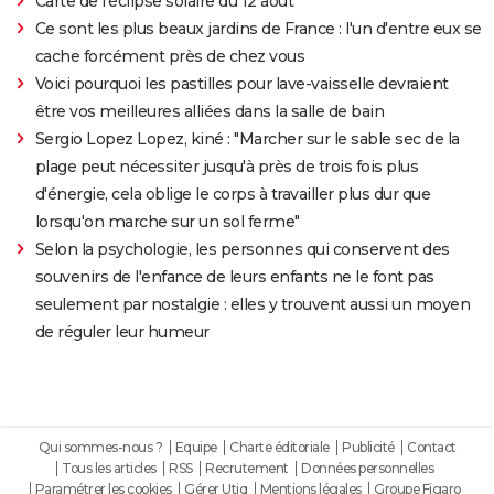
Carte de l'éclipse solaire du 12 août
Ce sont les plus beaux jardins de France : l'un d'entre eux se
cache forcément près de chez vous
Voici pourquoi les pastilles pour lave-vaisselle devraient
être vos meilleures alliées dans la salle de bain
Sergio Lopez Lopez, kiné : "Marcher sur le sable sec de la
plage peut nécessiter jusqu'à près de trois fois plus
d'énergie, cela oblige le corps à travailler plus dur que
lorsqu'on marche sur un sol ferme"
Selon la psychologie, les personnes qui conservent des
souvenirs de l'enfance de leurs enfants ne le font pas
seulement par nostalgie : elles y trouvent aussi un moyen
de réguler leur humeur
Qui sommes-nous ?
Equipe
Charte éditoriale
Publicité
Contact
Tous les articles
RSS
Recrutement
Données personnelles
Paramétrer les cookies
Gérer Utiq
Mentions légales
Groupe Figaro