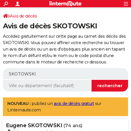
ACTUALITÉS
Connexion
S'inscrire
Avis de décès
Rechercher
Société
Education
Villes
Politique
Faits Divers
Monde
+
SPORT
Avis de décès SKOTOWSKI
Football
Cyclisme
Forum
Coupe du monde 2026
Tennis
Rugby
CULTURE
Accédez gratuitement sur cette page au carnet des décès des
TNT
Cinéma
Musique
Programme TV
Streaming
Sorties cinéma
+
SKOTOWSKI. Vous pouvez affiner votre recherche ou trouver
FINANCE
un avis de décès ou un avis d'obsèques plus ancien en tapant
Impôts
Immobilier
Banque
Crédit
Retraite
Epargne
Risques naturels par ville
Assurance
AUTO
le nom d'un défunt et/ou le nom ou le code postal d'une
commune dans le moteur de recherche ci-dessous.
Réserver un essai
Berlines
Forum auto
Essais
Citadines
SUV
+
HIGH-TECH
Meilleur smartphone
Ordinateurs
Guide high-tech
Mobiles
Internet
Jeux vidéo
+
BRICOLAGE
Aménagement intérieur
Cuisine
Jardinage
+
Forum
Extérieur
Salle de bains
Rangement
WEEK-END
Escapades
Expositions
Week-end nature
Guides de France
Patrimoine
Musées
+
LIFESTYLE
NOUVEAU :
publiez un
avis de décès gratuit
sur
Linternaute.com
Bien-être
Mode
+
Art de vivre
Loisirs
Modes de vie
SANTE
Eugene SKOTOWSKI
Guide de la santé
Médicaments
+
Alimentation
Maladies
Sommeil
(74 ans)
VOYAGE