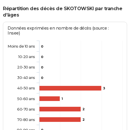
Répartition des décès de SKOTOWSKI par tranche
d'âges
Données exprimées en nombre de décès (source :
Insee)
Moins de 10 ans
0
10-20 ans
0
20-30 ans
0
30-40 ans
0
40-50 ans
3
50-60 ans
1
60-70 ans
2
70-80 ans
2