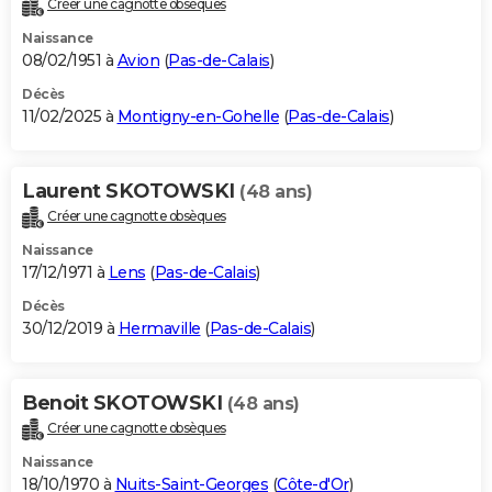
Créer une cagnotte obsèques
City break
Voyage de noces
Climat
Destinations
Voyage nature
Forum
+
PHOTO
Naissance
08/02/1951 à
Avion
(
Pas-de-Calais
)
GUIDES D'ACHAT
Décès
11/02/2025 à
Montigny-en-Gohelle
(
Pas-de-Calais
)
BONS PLANS
CARTE DE VOEUX
Laurent SKOTOWSKI
(48 ans)
Carte Bonne année
Carte Pâques
Carte de Noël
Carte Saint-Valentin
Carte d'anniversaire
DICTIONNAIRE
Créer une cagnotte obsèques
Biographies
Expressions
Dictionnaire
Citations
Proverbes
PROGRAMME TV
Naissance
17/12/1971 à
Lens
(
Pas-de-Calais
)
COPAINS D'AVANT
Décès
30/12/2019 à
Hermaville
(
Pas-de-Calais
)
Se connecter
Collèges
Universités
Service militaire
S'inscrire
Lycées
Primaires
Entreprises
Avis de recherche
AVIS DE DÉCÈS
FORUM
Benoit SKOTOWSKI
(48 ans)
Lifestyle
Sport
Television
Cinema
Bricolage
Culture
Auto
Voyage
Créer une cagnotte obsèques
Naissance
18/10/1970 à
Nuits-Saint-Georges
(
Côte-d'Or
)