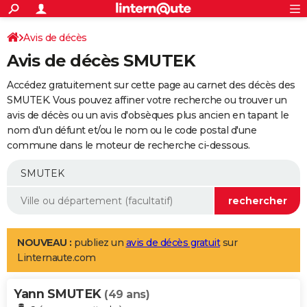
ACTUALITÉS
Connexion
S'inscrire
Avis de décès
Rechercher
Société
Education
Villes
Politique
Faits Divers
Monde
+
SPORT
Avis de décès SMUTEK
Football
Cyclisme
Forum
Coupe du monde 2026
Tennis
Rugby
CULTURE
Accédez gratuitement sur cette page au carnet des décès des
TNT
Cinéma
Musique
Programme TV
Streaming
Sorties cinéma
+
SMUTEK. Vous pouvez affiner votre recherche ou trouver un
FINANCE
avis de décès ou un avis d'obsèques plus ancien en tapant le
Impôts
Immobilier
Banque
Crédit
Retraite
Epargne
Risques naturels par ville
Assurance
AUTO
nom d'un défunt et/ou le nom ou le code postal d'une
commune dans le moteur de recherche ci-dessous.
Réserver un essai
Berlines
Forum auto
Essais
Citadines
SUV
+
HIGH-TECH
Meilleur smartphone
Ordinateurs
Guide high-tech
Mobiles
Internet
Jeux vidéo
+
BRICOLAGE
Aménagement intérieur
Cuisine
Jardinage
+
Forum
Extérieur
Salle de bains
Rangement
WEEK-END
Escapades
Expositions
Week-end nature
Guides de France
Patrimoine
Musées
+
LIFESTYLE
NOUVEAU :
publiez un
avis de décès gratuit
sur
Linternaute.com
Bien-être
Mode
+
Art de vivre
Loisirs
Modes de vie
SANTE
Yann SMUTEK
Guide de la santé
Médicaments
+
Alimentation
Maladies
Sommeil
(49 ans)
VOYAGE