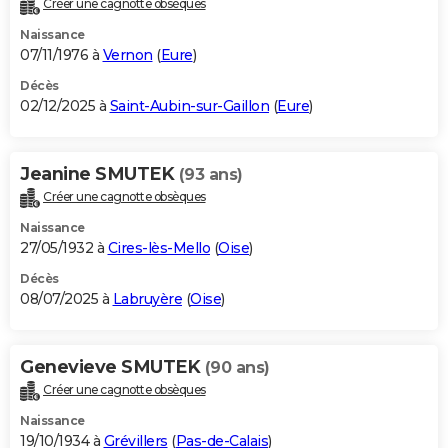
Créer une cagnotte obsèques
City break
Voyage de noces
Climat
Destinations
Voyage nature
Forum
+
PHOTO
Naissance
07/11/1976 à
Vernon
(
Eure
)
GUIDES D'ACHAT
Décès
02/12/2025 à
Saint-Aubin-sur-Gaillon
(
Eure
)
BONS PLANS
CARTE DE VOEUX
Jeanine SMUTEK
(93 ans)
Carte Bonne année
Carte Pâques
Carte de Noël
Carte Saint-Valentin
Carte d'anniversaire
DICTIONNAIRE
Créer une cagnotte obsèques
Biographies
Expressions
Dictionnaire
Citations
Proverbes
PROGRAMME TV
Naissance
27/05/1932 à
Cires-lès-Mello
(
Oise
)
COPAINS D'AVANT
Décès
08/07/2025 à
Labruyère
(
Oise
)
Se connecter
Collèges
Universités
Service militaire
S'inscrire
Lycées
Primaires
Entreprises
Avis de recherche
AVIS DE DÉCÈS
FORUM
Genevieve SMUTEK
(90 ans)
Lifestyle
Sport
Television
Cinema
Bricolage
Culture
Auto
Voyage
Créer une cagnotte obsèques
Naissance
19/10/1934 à
Grévillers
(
Pas-de-Calais
)