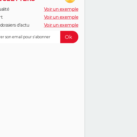
alité
Voir un exemple
rt
Voir un exemple
dossiers d'actu
Voir un exemple