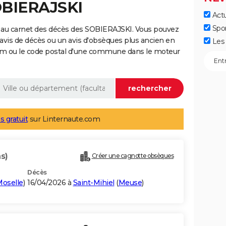
OBIERAJSKI
Actu
Spo
 au carnet des décès des SOBIERAJSKI. Vous pouvez
 avis de décès ou un avis d'obsèques plus ancien en
Les 
nom ou le code postal d'une commune dans le moteur
s gratuit
sur Linternaute.com
s)
Créer une cagnotte obsèques
Décès
oselle
)
16/04/2026 à
Saint-Mihiel
(
Meuse
)