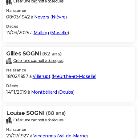
Créer une cagnotte obsèques
City break
Voyage de noces
Climat
Destinations
Voyage nature
Forum
+
PHOTO
Naissance
08/03/1942 à
Nevers
(
Nièvre
)
GUIDES D'ACHAT
Décès
17/03/2025 à
Malling
(
Moselle
)
BONS PLANS
CARTE DE VOEUX
Gilles SOGNI
(62 ans)
Carte Bonne année
Carte Pâques
Carte de Noël
Carte Saint-Valentin
Carte d'anniversaire
DICTIONNAIRE
Créer une cagnotte obsèques
Biographies
Expressions
Dictionnaire
Citations
Proverbes
PROGRAMME TV
Naissance
18/02/1957 à
Villerupt
(
Meurthe-et-Moselle
)
COPAINS D'AVANT
Décès
14/11/2019 à
Montbéliard
(
Doubs
)
Se connecter
Collèges
Universités
Service militaire
S'inscrire
Lycées
Primaires
Entreprises
Avis de recherche
AVIS DE DÉCÈS
FORUM
Louise SOGNI
(88 ans)
Lifestyle
Sport
Television
Cinema
Bricolage
Culture
Auto
Voyage
Créer une cagnotte obsèques
Naissance
27/07/1927 à
Vincennes
(
Val-de-Marne
)