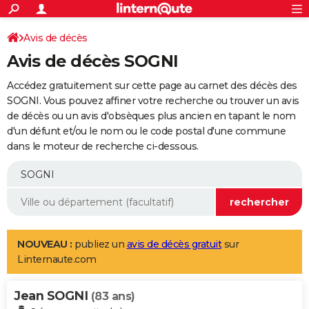
ACTUALITÉS
Connexion
S'inscrire
Avis de décès
Rechercher
Société
Education
Villes
Politique
Faits Divers
Monde
+
SPORT
Avis de décès SOGNI
Football
Cyclisme
Forum
Coupe du monde 2026
Tennis
Rugby
CULTURE
Accédez gratuitement sur cette page au carnet des décès des
TNT
Cinéma
Musique
Programme TV
Streaming
Sorties cinéma
+
SOGNI. Vous pouvez affiner votre recherche ou trouver un avis
FINANCE
de décès ou un avis d'obsèques plus ancien en tapant le nom
Impôts
Immobilier
Banque
Crédit
Retraite
Epargne
Risques naturels par ville
Assurance
AUTO
d'un défunt et/ou le nom ou le code postal d'une commune
dans le moteur de recherche ci-dessous.
Réserver un essai
Berlines
Forum auto
Essais
Citadines
SUV
+
HIGH-TECH
Meilleur smartphone
Ordinateurs
Guide high-tech
Mobiles
Internet
Jeux vidéo
+
BRICOLAGE
Aménagement intérieur
Cuisine
Jardinage
+
Forum
Extérieur
Salle de bains
Rangement
WEEK-END
Escapades
Expositions
Week-end nature
Guides de France
Patrimoine
Musées
+
LIFESTYLE
NOUVEAU :
publiez un
avis de décès gratuit
sur
Linternaute.com
Bien-être
Mode
+
Art de vivre
Loisirs
Modes de vie
SANTE
Jean SOGNI
Guide de la santé
Médicaments
+
Alimentation
Maladies
Sommeil
(83 ans)
VOYAGE